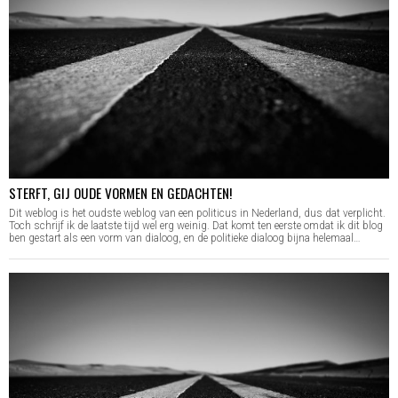
STERFT, GIJ OUDE VORMEN EN GEDACHTEN!
Dit weblog is het oudste weblog van een politicus in Nederland, dus dat verplicht.
Toch schrijf ik de laatste tijd wel erg weinig. Dat komt ten eerste omdat ik dit blog
ben gestart als een vorm van dialoog, en de politieke dialoog bijna helemaal…