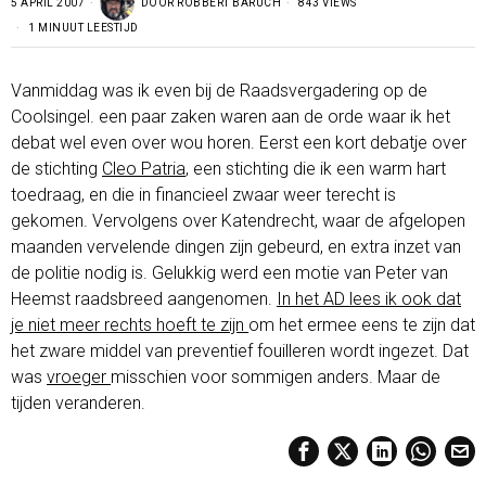
5 APRIL 2007
DOOR
ROBBERT BARUCH
843 VIEWS
1 MINUUT LEESTIJD
Vanmiddag was ik even bij de Raadsvergadering op de
Coolsingel. een paar zaken waren aan de orde waar ik het
debat wel even over wou horen. Eerst een kort debatje over
de stichting
Cleo Patria
, een stichting die ik een warm hart
toedraag, en die in financieel zwaar weer terecht is
gekomen. Vervolgens over Katendrecht, waar de afgelopen
maanden vervelende dingen zijn gebeurd, en extra inzet van
de politie nodig is. Gelukkig werd een motie van Peter van
Heemst raadsbreed aangenomen.
In het AD lees ik ook dat
je niet meer rechts hoeft te zijn
om het ermee eens te zijn dat
het zware middel van preventief fouilleren wordt ingezet. Dat
was
vroeger
misschien voor sommigen anders. Maar de
tijden veranderen.