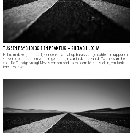
TUSSEN PSYCHOLOGIE EN PRAKTIJK – SHELACH LECHA
Het is in deze tijd natuurlijk ondenkbaar dat op basis van geruchten en rapporten
verkeerde beslissingen worden genomen, maar in de tijd van de Torah kwam het
voor. De Eeuwige vraagt Mozes om een onderzoekscomité in te stellen, een task
force, zo je wil,…