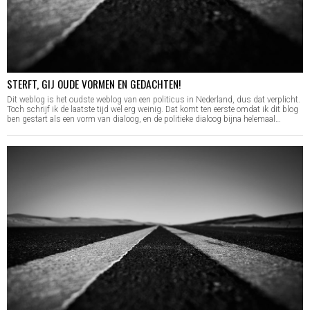
STERFT, GIJ OUDE VORMEN EN GEDACHTEN!
Dit weblog is het oudste weblog van een politicus in Nederland, dus dat verplicht.
Toch schrijf ik de laatste tijd wel erg weinig. Dat komt ten eerste omdat ik dit blog
ben gestart als een vorm van dialoog, en de politieke dialoog bijna helemaal…