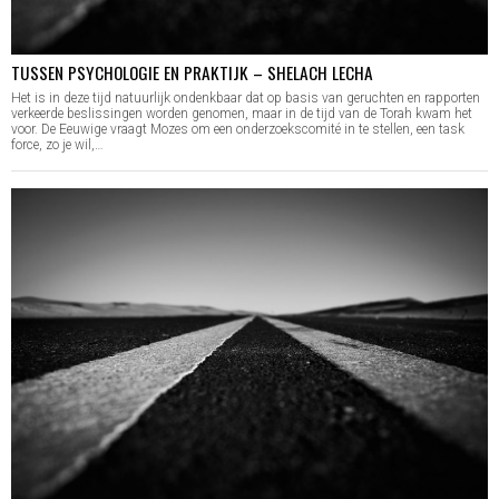
TUSSEN PSYCHOLOGIE EN PRAKTIJK – SHELACH LECHA
Het is in deze tijd natuurlijk ondenkbaar dat op basis van geruchten en rapporten
verkeerde beslissingen worden genomen, maar in de tijd van de Torah kwam het
voor. De Eeuwige vraagt Mozes om een onderzoekscomité in te stellen, een task
force, zo je wil,…