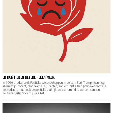
ER KOMT GEEN BETERE REDEN MEER.
In 1990 studeerde ik Politieke Wetenschappen in Leiden. Bart Tromp, toen nog
alleen mijn docent, raadde ons, studenten, aan om niet alleen politieke theorie te
bestuderen, maar ook de politieke praktijk, en daarom lid te worden van een
politieke partij. Voor mij was het…