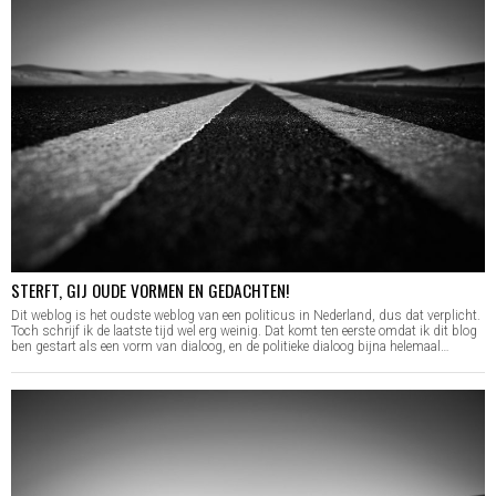
STERFT, GIJ OUDE VORMEN EN GEDACHTEN!
Dit weblog is het oudste weblog van een politicus in Nederland, dus dat verplicht.
Toch schrijf ik de laatste tijd wel erg weinig. Dat komt ten eerste omdat ik dit blog
ben gestart als een vorm van dialoog, en de politieke dialoog bijna helemaal…