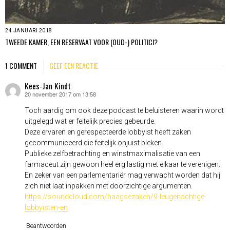
24 JANUARI 2018
TWEEDE KAMER, EEN RESERVAAT VOOR (OUD-) POLITICI?
1 COMMENT
GEEF EEN REACTIE
Kees-Jan Kindt
20 november 2017 om 13:58
schreef:
Toch aardig om ook deze podcast te beluisteren waarin wordt
uitgelegd wat er feitelijk precies gebeurde.
Deze ervaren en gerespecteerde lobbyist heeft zaken
gecommuniceerd die feitelijk onjuist bleken.
Publieke zelfbetrachting en winstmaximalisatie van een
farmaceut zijn gewoon heel erg lastig met elkaar te verenigen.
En zeker van een parlementariër mag verwacht worden dat hij
zich niet laat inpakken met doorzichtige argumenten.
https://soundcloud.com/haagsezaken/9-leugenachtige-
lobbyisten-en
Beantwoorden