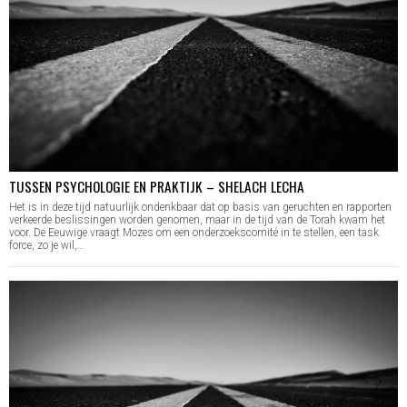
TUSSEN PSYCHOLOGIE EN PRAKTIJK – SHELACH LECHA
Het is in deze tijd natuurlijk ondenkbaar dat op basis van geruchten en rapporten
verkeerde beslissingen worden genomen, maar in de tijd van de Torah kwam het
voor. De Eeuwige vraagt Mozes om een onderzoekscomité in te stellen, een task
force, zo je wil,…