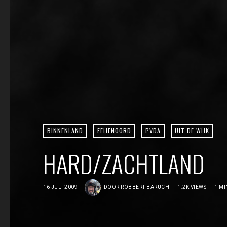
BINNENLAND
·
FEIJENOORD
·
PVDA
·
UIT DE WIJK
HARD/ZACHTLAND
16 JULI 2009
DOOR
ROBBERT BARUCH
1.2K VIEWS
1 MI