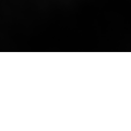
START
Een vriend van me is na jarenlang verblijf in de
rgeren in Nederland. Interessant wat hem opvalt: bij