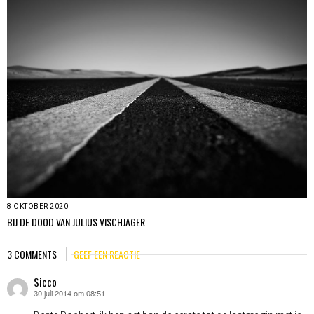
8 OKTOBER 2020
BIJ DE DOOD VAN JULIUS VISCHJAGER
3 COMMENTS
GEEF EEN REACTIE
Sicco
30 juli 2014 om 08:51
schreef: