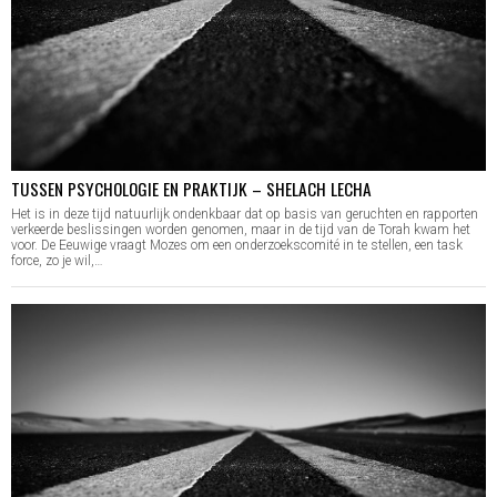
TUSSEN PSYCHOLOGIE EN PRAKTIJK – SHELACH LECHA
Het is in deze tijd natuurlijk ondenkbaar dat op basis van geruchten en rapporten
verkeerde beslissingen worden genomen, maar in de tijd van de Torah kwam het
voor. De Eeuwige vraagt Mozes om een onderzoekscomité in te stellen, een task
force, zo je wil,…