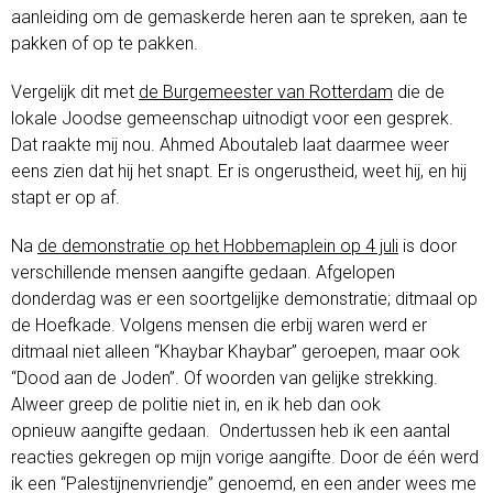
aanleiding om de gemaskerde heren aan te spreken, aan te
pakken of op te pakken.
Vergelijk dit met
de Burgemeester van Rotterdam
die de
lokale Joodse gemeenschap uitnodigt voor een gesprek.
Dat raakte mij nou. Ahmed Aboutaleb laat daarmee weer
eens zien dat hij het snapt. Er is ongerustheid, weet hij, en hij
stapt er op af.
Na
de demonstratie op het Hobbemaplein op 4 juli
is door
verschillende mensen aangifte gedaan. Afgelopen
donderdag was er een soortgelijke demonstratie; ditmaal op
de Hoefkade. Volgens mensen die erbij waren werd er
ditmaal niet alleen “Khaybar Khaybar” geroepen, maar ook
“Dood aan de Joden”. Of woorden van gelijke strekking.
Alweer greep de politie niet in, en ik heb dan ook
opnieuw aangifte gedaan. Ondertussen heb ik een aantal
reacties gekregen op mijn vorige aangifte. Door de één werd
ik een “Palestijnenvriendje” genoemd, en een ander wees me