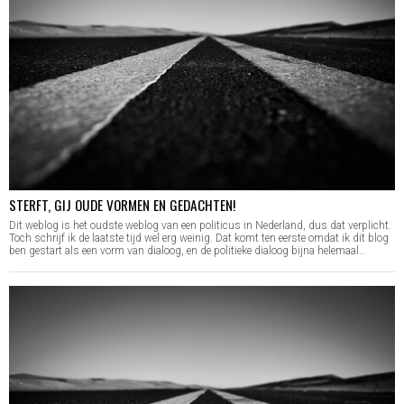
STERFT, GIJ OUDE VORMEN EN GEDACHTEN!
Dit weblog is het oudste weblog van een politicus in Nederland, dus dat verplicht.
Toch schrijf ik de laatste tijd wel erg weinig. Dat komt ten eerste omdat ik dit blog
ben gestart als een vorm van dialoog, en de politieke dialoog bijna helemaal…