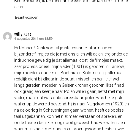
Beste Robbert, ik ben het ban de eerste tot de laatste zin met je
eens.
Beantwoorden
willy kurz
4 augustus 2014 om 18:59
schreef:
Hi Robbert! Dank voor al je interessante informatie en
bijzondere filmpjes die je met ons allen wilt delen. erg onder de
indruk hoe geweldig je dat allemaal doet, de filmpjes maakt.
zeer professioneel.. mijn vader (1901) is geboren in Tarnow,
mijn moeders ouders uit Bochnia en Kolomea. ligt allemaal
redelijk dicht bij elkaar in de buurt. misschien ben je er wel
langs gereden. moeder in Gelsenkirchen geboren. ikzelf had
ook graag een keertje naar Polen willen gaan, liefst met mijn
vader, maar dat was onbespreekbaar. polen was het ergste
wat er op de wereld bestond. hij is naar NL gekomen (1920) en
na de oorlog in Scheveningen gaan wonen. heeft de poolse
taal uitgebannen, kon het niet meer verstaan of spreken. en
ondertussen ben ik er nog nooit geweest. had wel willen zien
waar mijn vader met ouders en broer gewoond hebben. wie