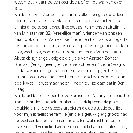
weet moet ik dat nog een keer doen. of er nog wat van over
is…..?
wat betreft Van Aartsen: de man is volkomen gestoord. lees
column van Nausicaa Marbe eens na. zoals zij het zegt is het,
en niet anders. een gevaarlijke dwaas. ken mensen uit zijn tijd
van Minister van BZ, “vreselijke man”. vrienden van ons (en
gaan ook om met Van Aartsen) noemen hem zelfs arrogante
gek. hij voldoet natuurlijk geheel aan profiel burgemeester: kan
niks, weet niks, doet niks. uitzonderingen als Van der Laan,
Abutaleb zijn er gelukkig ook. blij als Van Aartsen Zonder
Grenzen (‘er zijn geen grenzen overschreden…” zei hij) weg is,
en dat we hem nergens meer terugzien. maar ja, ze helpen
elkaar steeds weer aan een baantje. jij doet wat voor mij, dan
doe ik wat – je wet maar nooit – voor jou. zo gaat dat in Den
Haag.
wat Israel betreft: ik ben het volkomen met Netanyahu eens. het
kon niet anders. hopelijk maken ze eindelijk eens de job af.
gelukkig zijn er ook steeds arabieren die de situatie begrijpen.
voor mijn israelische familie (en die is gelukkig erg groot) had
het veel eerder gemoeten en moet alles wat met hamas te
maken heeft vernietigd worden. geen hekel aan de palestijnen,
maar hamas en alles wat daarmee te maken heeft moet