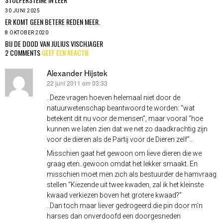
30 JUNI 2025
ER KOMT GEEN BETERE REDEN MEER.
8 OKTOBER 2020
BIJ DE DOOD VAN JULIUS VISCHJAGER
2 COMMENTS
GEEF EEN REACTIE
Alexander Hijstek
22 juni 2011 om 03:33
schreef:
..Deze vragen hoeven helemaal niet door de
natuurwetenschap beantwoord te worden: “wat
betekent dit nu voor de mensen”, maar vooral “hoe
kunnen we laten zien dat we net zo daadkrachtig zijn
voor de dieren als de Partij voor de Dieren zelf”..
Misschien gaat het gewoon om lieve dieren die we
graag eten..gewoon omdat het lekker smaakt. En
misschien moet men zich als bestuurder de hamvraag
stellen “Kiezende uit twee kwaden, zal ik het kleinste
kwaad verkiezen boven het grotere kwaad?”
..Dan toch maar liever gedrogeerd die pin door m’n
harses dan onverdoofd een doorgesneden