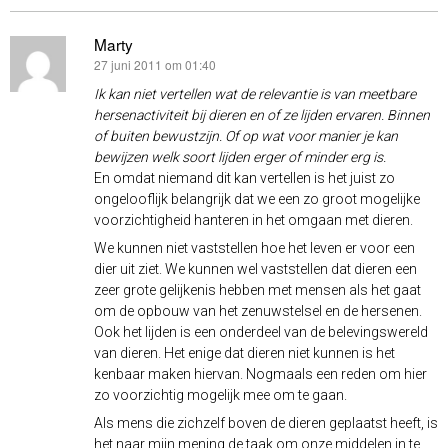
Marty
27 juni 2011 om 01:40
schreef:
Ik kan niet vertellen wat de relevantie is van meetbare
hersenactiviteit bij dieren en of ze lijden ervaren. Binnen
of buiten bewustzijn. Of op wat voor manier je kan
bewijzen welk soort lijden erger of minder erg is.
En omdat niemand dit kan vertellen is het juist zo
ongelooflijk belangrijk dat we een zo groot mogelijke
voorzichtigheid hanteren in het omgaan met dieren.
We kunnen niet vaststellen hoe het leven er voor een
dier uit ziet. We kunnen wel vaststellen dat dieren een
zeer grote gelijkenis hebben met mensen als het gaat
om de opbouw van het zenuwstelsel en de hersenen.
Ook het lijden is een onderdeel van de belevingswereld
van dieren. Het enige dat dieren niet kunnen is het
kenbaar maken hiervan. Nogmaals een reden om hier
zo voorzichtig mogelijk mee om te gaan.
Als mens die zichzelf boven de dieren geplaatst heeft, is
het naar mijn mening de taak om onze middelen in te