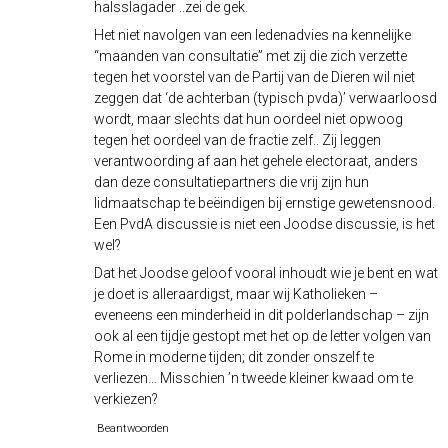
halsslagader ..zei de gek.
Het niet navolgen van een ledenadvies na kennelijke
“maanden van consultatie” met zij die zich verzette
tegen het voorstel van de Partij van de Dieren wil niet
zeggen dat ‘de achterban (typisch pvda)’ verwaarloosd
wordt, maar slechts dat hun oordeel niet opwoog
tegen het oordeel van de fractie zelf.. Zij leggen
verantwoording af aan het gehele electoraat, anders
dan deze consultatiepartners die vrij zijn hun
lidmaatschap te beëindigen bij ernstige gewetensnood.
Een PvdA discussie is niet een Joodse discussie, is het
wel?
Dat het Joodse geloof vooral inhoudt wie je bent en wat
je doet is alleraardigst, maar wij Katholieken –
eveneens een minderheid in dit polderlandschap – zijn
ook al een tijdje gestopt met het op de letter volgen van
Rome in moderne tijden; dit zonder onszelf te
verliezen… Misschien ’n tweede kleiner kwaad om te
verkiezen?
Beantwoorden