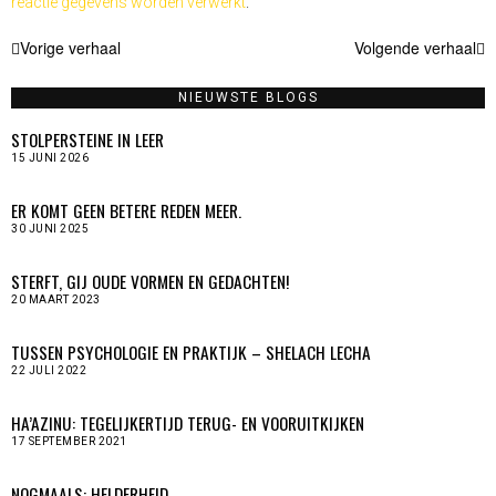
reactie gegevens worden verwerkt
.
BERICHT
Vorige verhaal
Volgende verhaal
NAVIGATIE
NIEUWSTE BLOGS
STOLPERSTEINE IN LEER
15 JUNI 2026
ER KOMT GEEN BETERE REDEN MEER.
30 JUNI 2025
STERFT, GIJ OUDE VORMEN EN GEDACHTEN!
20 MAART 2023
TUSSEN PSYCHOLOGIE EN PRAKTIJK – SHELACH LECHA
22 JULI 2022
HA’AZINU: TEGELIJKERTIJD TERUG- EN VOORUITKIJKEN
17 SEPTEMBER 2021
NOGMAALS: HELDERHEID