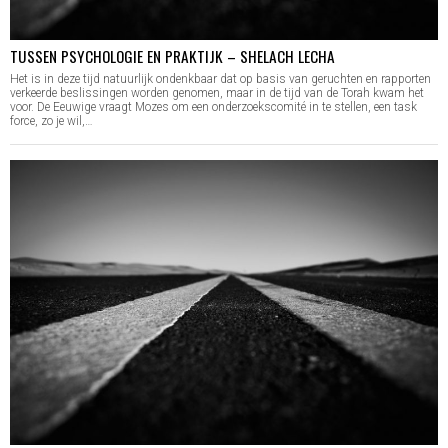
TUSSEN PSYCHOLOGIE EN PRAKTIJK – SHELACH LECHA
Het is in deze tijd natuurlijk ondenkbaar dat op basis van geruchten en rapporten
verkeerde beslissingen worden genomen, maar in de tijd van de Torah kwam het
voor. De Eeuwige vraagt Mozes om een onderzoekscomité in te stellen, een task
force, zo je wil,…