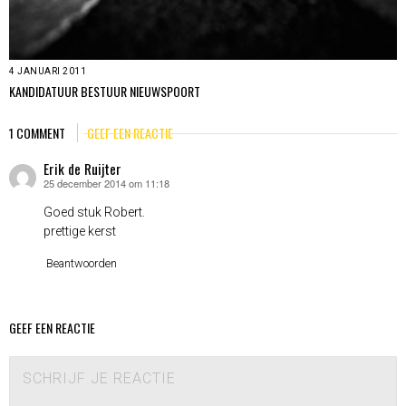
4 JANUARI 2011
KANDIDATUUR BESTUUR NIEUWSPOORT
1 COMMENT
GEEF EEN REACTIE
Erik de Ruijter
25 december 2014 om 11:18
schreef:
Goed stuk Robert.
prettige kerst
Beantwoorden
GEEF EEN REACTIE