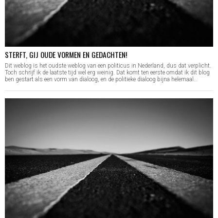
STERFT, GIJ OUDE VORMEN EN GEDACHTEN!
Dit weblog is het oudste weblog van een politicus in Nederland, dus dat verplicht.
Toch schrijf ik de laatste tijd wel erg weinig. Dat komt ten eerste omdat ik dit blog
ben gestart als een vorm van dialoog, en de politieke dialoog bijna helemaal…