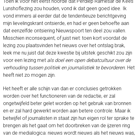
Toen ik voor het eerst hoorde dat Perdiep Ramesar de Kees
Lunshoflezing zou houden, vond ik dat geen goed idee. Ik
vond immers al eerder dat de tendentieuze berichtgeving
mijn lievelingskrant ontsierde, en had er geen behoefte aan
dat eenzelfde ontsiering Nieuwspoort ten deel zou vallen.
Misschien inconsequent, of juist niet: toen kort voordat de
lezing zou plaatsvinden het nieuws over het ontslag brak,
leek me nu juist dat deze kwestie bij uitstek geschikt zou zijn
voor een lezing met
als doel een open debatcultuur over de
verhouding tussen politiek en journalistiek te bevorderen
. Het
heeft niet zo mogen zijn.
Het heeft er alle schijn van dan er conclusies getrokken
worden over het functioneren van de redactie, er zal
ongetwijfeld beter gelet worden op het gebruik van bronnen
en er zal hard gewerkt worden aan betere controle. Maar ik
betwijfel of journalisten in staat zijn hun eigen rol ter sprake te
brengen als het gaat om het doorbreken van de ijzeren ring
van de medialogica: nieuws wordt nieuws als het nieuws was,