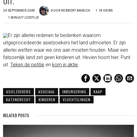
UIT.
24 SEPTEMBER 2009
DOOR
ROBBERT BARUCH
1.1K VIEWS
1 MINUUT LEESTIJD
Er zijn allerlei redenen te bedenken waarom
uitgeprocedeerde asielzoekers het land uitmoeten. Er zijn
allerlei wetten waar we ons aan moeten houden. Maar een
fatsoenlijk land zet geen kinderen uit. Hevien hoort hier. Punt
uit.
Teken de petitie
en
kom in aktie
.
ASIELZOEKERS
ASOCIAAL
INBURGERING
KAAP
KATENDRECHT
KINDEREN
VLUCHTELINGEN
RELATED POSTS