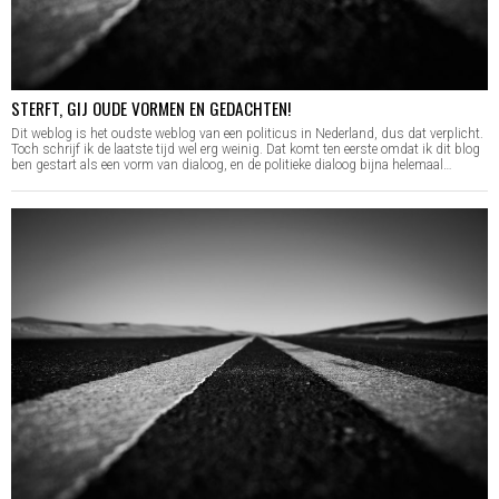
STERFT, GIJ OUDE VORMEN EN GEDACHTEN!
Dit weblog is het oudste weblog van een politicus in Nederland, dus dat verplicht.
Toch schrijf ik de laatste tijd wel erg weinig. Dat komt ten eerste omdat ik dit blog
ben gestart als een vorm van dialoog, en de politieke dialoog bijna helemaal…