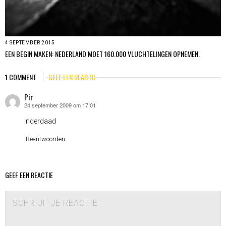
4 SEPTEMBER 2015
EEN BEGIN MAKEN: NEDERLAND MOET 160.000 VLUCHTELINGEN OPNEMEN.
1 COMMENT
GEEF EEN REACTIE
Pir
24 september 2009 om 17:01
schreef:
Inderdaad
Beantwoorden
GEEF EEN REACTIE