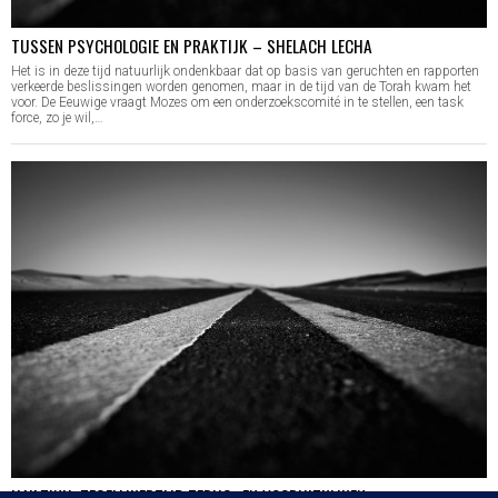
TUSSEN PSYCHOLOGIE EN PRAKTIJK – SHELACH LECHA
Het is in deze tijd natuurlijk ondenkbaar dat op basis van geruchten en rapporten
verkeerde beslissingen worden genomen, maar in de tijd van de Torah kwam het
voor. De Eeuwige vraagt Mozes om een onderzoekscomité in te stellen, een task
force, zo je wil,…
HA’AZINU: TEGELIJKERTIJD TERUG- EN VOORUITKIJKEN