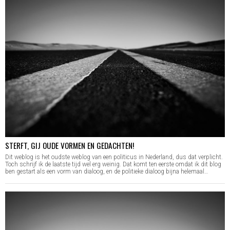
STERFT, GIJ OUDE VORMEN EN GEDACHTEN!
Dit weblog is het oudste weblog van een politicus in Nederland, dus dat verplicht.
Toch schrijf ik de laatste tijd wel erg weinig. Dat komt ten eerste omdat ik dit blog
ben gestart als een vorm van dialoog, en de politieke dialoog bijna helemaal…