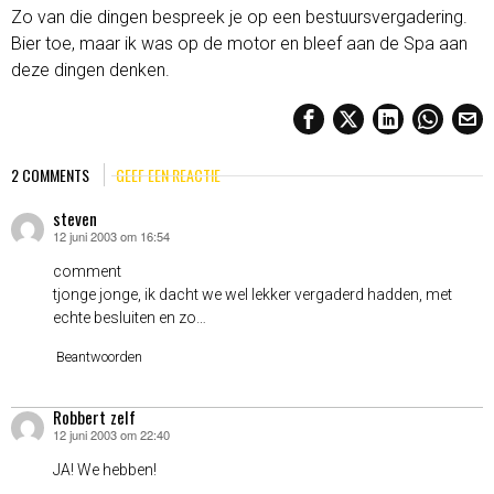
Zo van die dingen bespreek je op een bestuursvergadering.
Bier toe, maar ik was op de motor en bleef aan de Spa aan
deze dingen denken.
2 COMMENTS
GEEF EEN REACTIE
steven
12 juni 2003 om 16:54
schreef:
comment
tjonge jonge, ik dacht we wel lekker vergaderd hadden, met
echte besluiten en zo…
Beantwoorden
Robbert zelf
12 juni 2003 om 22:40
schreef:
JA! We hebben!