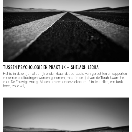
TUSSEN PSYCHOLOGIE EN PRAKTIJK – SHELACH LECHA
Het is in deze tijd natuurlijk ondenkbaar dat op basis van geruchten en rapporten
verkeerde beslissingen worden genomen, maar in de tijd van de Torah kwam het
voor. De Eeuwige vraagt Mozes om een onderzoekscomité in te stellen, een task
force, zo je wil,…