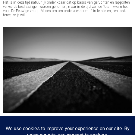
Het is in deze tijd natuurlijk ondenkbaar dat op basis van geruchten en rapporten
verkeerde beslissingen worden genomen, maar in de tijd van de Torah kwam het
voor. De Eeuwige vraagt Mozes om een onderzoekscomité in te stellen, een task
force, zo je wil,…
HA’AZINU: TEGELIJKERTIJD TERUG- EN VOORUITKIJKEN
Nog een paar dagen en dan is de cirkel gesloten en zijn we weer waar we 17
oktober 2020 begonnen: de eerste parasja van het jaar. Het zijn dagen die
tegenstrijdige emoties oproepen: aan de ene kant lezen we over de laatste dagen