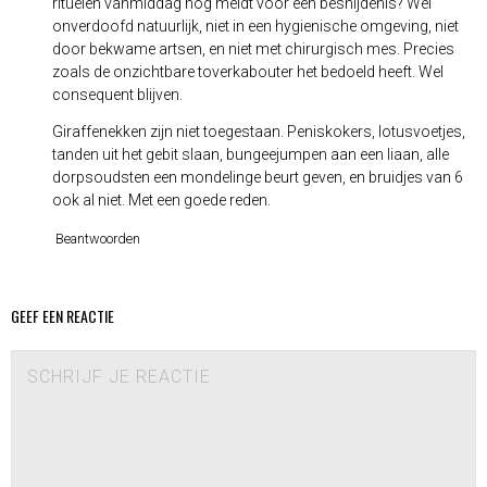
rituelen vanmiddag nog meldt voor een besnijdenis? Wel
onverdoofd natuurlijk, niet in een hygienische omgeving, niet
door bekwame artsen, en niet met chirurgisch mes. Precies
zoals de onzichtbare toverkabouter het bedoeld heeft. Wel
consequent blijven.
Giraffenekken zijn niet toegestaan. Peniskokers, lotusvoetjes,
tanden uit het gebit slaan, bungeejumpen aan een liaan, alle
dorpsoudsten een mondelinge beurt geven, en bruidjes van 6
ook al niet. Met een goede reden.
Beantwoorden
GEEF EEN REACTIE