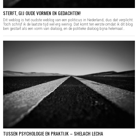
STERFT, GIJ OUDE VORMEN EN GEDACHTEN!
Dit weblog is het oudste weblog van een politicus in Nederland, dus dat verplicht.
Toch schrijf ik de laatste tijd wel erg weinig. Dat komt ten eerste omdat ik dit blog
ben gestart als een vorm van dialoog, en de politieke dialoog bijna helemaal…
TUSSEN PSYCHOLOGIE EN PRAKTIJK – SHELACH LECHA