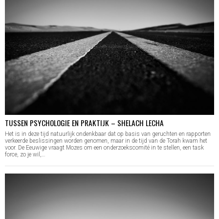
TUSSEN PSYCHOLOGIE EN PRAKTIJK – SHELACH LECHA
Het is in deze tijd natuurlijk ondenkbaar dat op basis van geruchten en rapporten
verkeerde beslissingen worden genomen, maar in de tijd van de Torah kwam het
voor. De Eeuwige vraagt Mozes om een onderzoekscomité in te stellen, een task
force, zo je wil,…