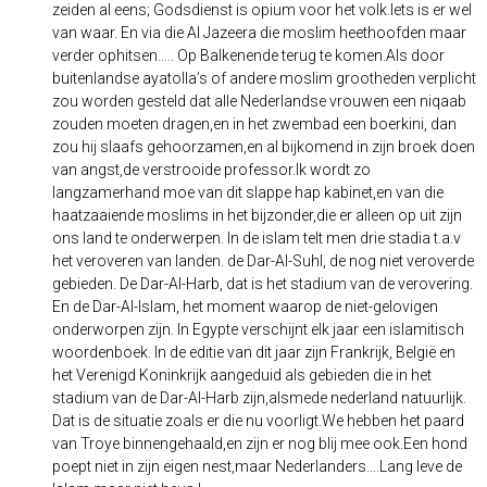
zeiden al eens; Godsdienst is opium voor het volk.Iets is er wel
van waar. En via die Al Jazeera die moslim heethoofden maar
verder ophitsen….. Op Balkenende terug te komen.Als door
buitenlandse ayatolla’s of andere moslim grootheden verplicht
zou worden gesteld dat alle Nederlandse vrouwen een niqaab
zouden moeten dragen,en in het zwembad een boerkini, dan
zou hij slaafs gehoorzamen,en al bijkomend in zijn broek doen
van angst,de verstrooide professor.Ik wordt zo
langzamerhand moe van dit slappe hap kabinet,en van die
haatzaaiende moslims in het bijzonder,die er alleen op uit zijn
ons land te onderwerpen. In de islam telt men drie stadia t.a.v
het veroveren van landen. de Dar-Al-Suhl, de nog niet veroverde
gebieden. De Dar-Al-Harb, dat is het stadium van de verovering.
En de Dar-Al-Islam, het moment waarop de niet-gelovigen
onderworpen zijn. In Egypte verschijnt elk jaar een islamitisch
woordenboek. In de editie van dit jaar zijn Frankrijk, België en
het Verenigd Koninkrijk aangeduid als gebieden die in het
stadium van de Dar-Al-Harb zijn,alsmede nederland natuurlijk.
Dat is de situatie zoals er die nu voorligt.We hebben het paard
van Troye binnengehaald,en zijn er nog blij mee ook.Een hond
poept niet in zijn eigen nest,maar Nederlanders….Lang leve de