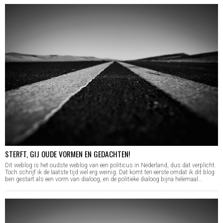
STERFT, GIJ OUDE VORMEN EN GEDACHTEN!
Dit weblog is het oudste weblog van een politicus in Nederland, dus dat verplicht.
Toch schrijf ik de laatste tijd wel erg weinig. Dat komt ten eerste omdat ik dit blog
ben gestart als een vorm van dialoog, en de politieke dialoog bijna helemaal…