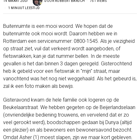
14 MAART 2007
DOOR
ROBBERT BARUCH
751 VIEWS
1 MINUUT LEESTIJD
Buitenruimte is een mooi woord. We hopen dat de
buitenruimte ook mooi wordt. Daarom hebben we in
Rotterdam een servicenummer: 0800-1545. Als je viezigheid
op straat ziet, vuil dat verkeerd wordt aangeboden, of
fietswrakken, kan je dat nummer bellen. In de meeste
gevallen is het dan binnen 3 dagen geregeld. Gisterochtend
heb ik gebeld voor een fietswrak in "mijn" straat, maar
vanochtend was het nog niet weggehaald. Als het gebeurd is,
zal ik een foto maken als bewijs.
Gisteravond kwam de hele familie ook logeren op de
Beukelaarstraat. We hebben gegeten op de Beijerlandselaan
(onvriendelijke bediening trouwens, en vervelend dat er zo
veel gerookt werd), boodschappen gedaan bij Dunya (altijd
een plezier) en als bewoners een bewonersavond bezocht.
Omdat Asher (1) moest slapen, zijn we maar kort gebleven.