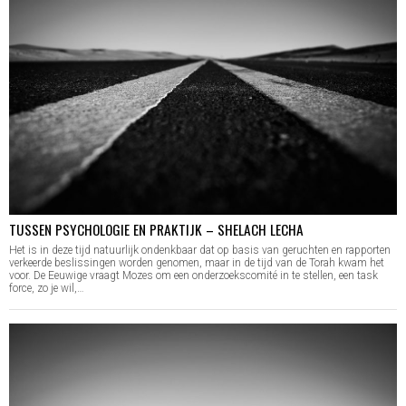
TUSSEN PSYCHOLOGIE EN PRAKTIJK – SHELACH LECHA
Het is in deze tijd natuurlijk ondenkbaar dat op basis van geruchten en rapporten
verkeerde beslissingen worden genomen, maar in de tijd van de Torah kwam het
voor. De Eeuwige vraagt Mozes om een onderzoekscomité in te stellen, een task
force, zo je wil,…