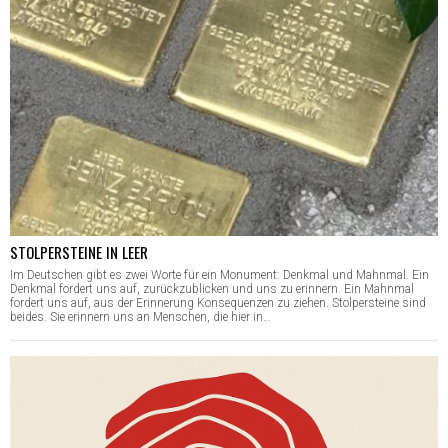
STOLPERSTEINE IN LEER
Im Deutschen gibt es zwei Worte für ein Monument: Denkmal und Mahnmal. Ein
Denkmal fordert uns auf, zurückzublicken und uns zu erinnern. Ein Mahnmal
fordert uns auf, aus der Erinnerung Konsequenzen zu ziehen. Stolpersteine sind
beides. Sie erinnern uns an Menschen, die hier in…