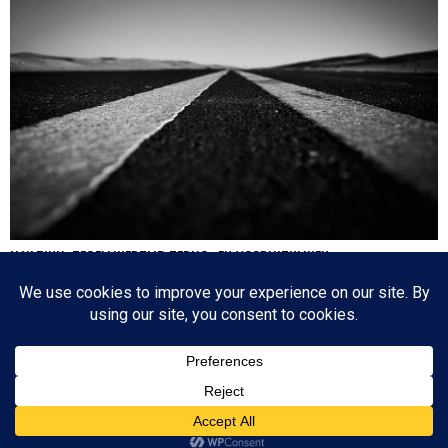
HA’AZINU: TEGELIJKERTIJD TERUG- EN VOORUITKIJKEN
Nog een paar dagen en dan is de cirkel gesloten en zijn we weer waar we 17
oktober 2020 begonnen: de eerste parasja van het jaar. Het zijn dagen die
tegenstrijdige emoties oproepen: aan de ene kant lezen we over de laatste dagen
van…
Since 2003 © All Rights Reserved | Foto's Robbert Baruch tenzij anders vermeld
BOVEN
NIEUWSBRIEF
CONTACT