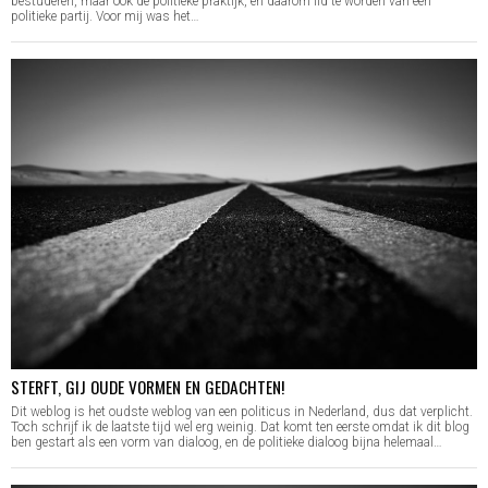
bestuderen, maar ook de politieke praktijk, en daarom lid te worden van een
politieke partij. Voor mij was het…
STERFT, GIJ OUDE VORMEN EN GEDACHTEN!
Dit weblog is het oudste weblog van een politicus in Nederland, dus dat verplicht.
Toch schrijf ik de laatste tijd wel erg weinig. Dat komt ten eerste omdat ik dit blog
ben gestart als een vorm van dialoog, en de politieke dialoog bijna helemaal…