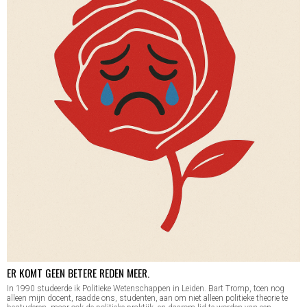
ER KOMT GEEN BETERE REDEN MEER.
In 1990 studeerde ik Politieke Wetenschappen in Leiden. Bart Tromp, toen nog
alleen mijn docent, raadde ons, studenten, aan om niet alleen politieke theorie te