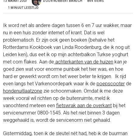
13 MAART 2007
DOOR
ROBBERT BARUCH
844 VIEWS
1 MINUUT LEESTIJD
Ik word net als andere dagen tussen 6 en 7 uur wakker, maar
nu in een huis zonder internet of krant. Dat is wel
problematisch. Er zijn ook geen boeken (behalve het
Rotterdams Kookboek van Linda Roodenburg, die ik nog uit
Leiden ken), dus eet ik op mijn achterbalkon Turkse yoghurt
met corn flakes. Aan de
achterkanten van de huizen
kan je
goed zien wat voor enorme puinbak het hier was, en hoe
hard er gewerkt wordt om het weer beter te krijgen. Ik rijd
even langs het Varkenoordepark waar ik de
poepscooter
de
hondenuitlaatzone
zie schoonmaken. Omdat ik me deze
week vooral wil richten op de buitenruimte, meld ik
vanochtend meteen een
fietswrak aan de overkant
bij het
servicenummer 0800-1545. Als het niet binnen 3 dagen
weggehaald is, wordt de servicenorm niet gehaald.
Gistermiddag, toen ik de sleutel nét had, heb ik de buurman