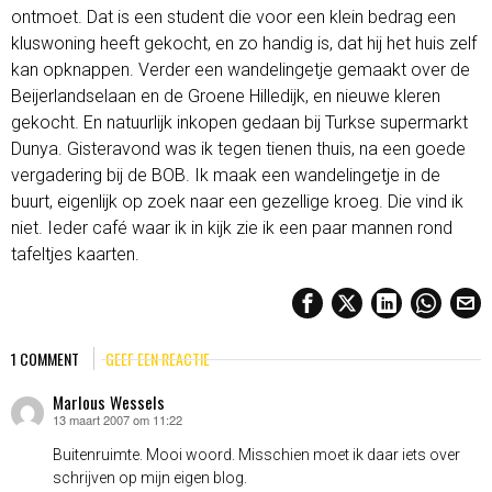
ontmoet. Dat is een student die voor een klein bedrag een
kluswoning heeft gekocht, en zo handig is, dat hij het huis zelf
kan opknappen. Verder een wandelingetje gemaakt over de
Beijerlandselaan en de Groene Hilledijk, en nieuwe kleren
gekocht. En natuurlijk inkopen gedaan bij Turkse supermarkt
Dunya. Gisteravond was ik tegen tienen thuis, na een goede
vergadering bij de BOB. Ik maak een wandelingetje in de
buurt, eigenlijk op zoek naar een gezellige kroeg. Die vind ik
niet. Ieder café waar ik in kijk zie ik een paar mannen rond
tafeltjes kaarten.
1 COMMENT
GEEF EEN REACTIE
Marlous Wessels
13 maart 2007 om 11:22
schreef:
Buitenruimte. Mooi woord. Misschien moet ik daar iets over
schrijven op mijn eigen blog.