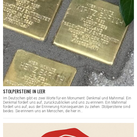
STOLPERSTEINE IN LEER
Im Deutschen gibt es zwei Worte für ein Monument: Denkmal und Mahnmal. Ein
Denkmal fordert uns auf, zurückzublicken und uns zu erinnern. Ein Mahnmal
fordert uns auf, aus der Erinnerung Konsequenzen zu ziehen. Stolpersteine sind
beides. Sie erinnern uns an Menschen, die hier in…