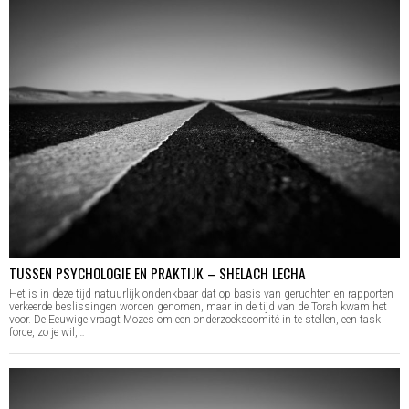
TUSSEN PSYCHOLOGIE EN PRAKTIJK – SHELACH LECHA
Het is in deze tijd natuurlijk ondenkbaar dat op basis van geruchten en rapporten
verkeerde beslissingen worden genomen, maar in de tijd van de Torah kwam het
voor. De Eeuwige vraagt Mozes om een onderzoekscomité in te stellen, een task
force, zo je wil,…