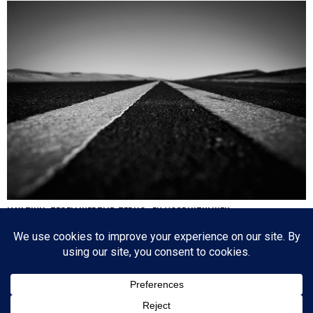
HA’AZINU: TEGELIJKERTIJD TERUG- EN VOORUITKIJKEN
Nog een paar dagen en dan is de cirkel gesloten en zijn we weer waar we 17
oktober 2020 begonnen: de eerste parasja van het jaar. Het zijn dagen die
tegenstrijdige emoties oproepen: aan de ene kant lezen we over de laatste dagen
van…
Since 2003 © All Rights Reserved | Foto's Robbert Baruch tenzij anders vermeld