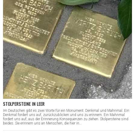
STOLPERSTEINE IN LEER
Im Deutschen gibt es zwei Worte für ein Monument: Denkmal und Mahnmal. Ein
Denkmal fordert uns auf, zurückzublicken und uns zu erinnern. Ein Mahnmal
fordert uns auf, aus der Erinnerung Konsequenzen zu ziehen. Stolpersteine sind
beides. Sie erinnern uns an Menschen, die hier in…