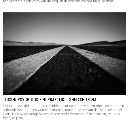
ben gestart als een vorm van dialoog, en de politieke dialoog bijna helemaal…
TUSSEN PSYCHOLOGIE EN PRAKTIJK – SHELACH LECHA
Het is in deze tijd natuurlijk ondenkbaar dat op basis van geruchten en rapporten
verkeerde beslissingen worden genomen, maar in de tijd van de Torah kwam het
voor. De Eeuwige vraagt Mozes om een onderzoekscomité in te stellen, een task
force, zo je wil,…