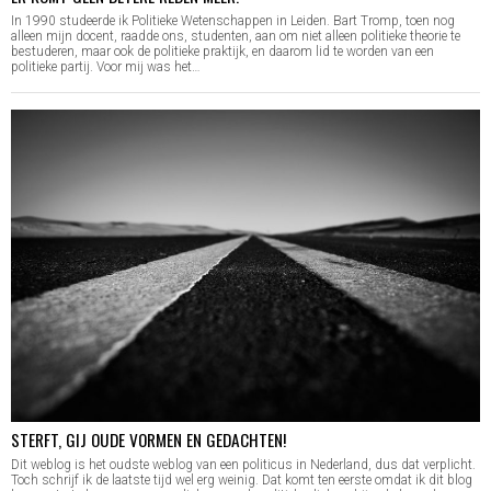
In 1990 studeerde ik Politieke Wetenschappen in Leiden. Bart Tromp, toen nog
alleen mijn docent, raadde ons, studenten, aan om niet alleen politieke theorie te
bestuderen, maar ook de politieke praktijk, en daarom lid te worden van een
politieke partij. Voor mij was het…
STERFT, GIJ OUDE VORMEN EN GEDACHTEN!
Dit weblog is het oudste weblog van een politicus in Nederland, dus dat verplicht.
Toch schrijf ik de laatste tijd wel erg weinig. Dat komt ten eerste omdat ik dit blog