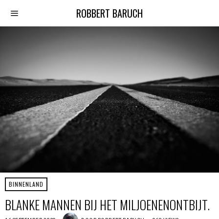
ROBBERT BARUCH
BINNENLAND
BLANKE MANNEN BIJ HET MILJOENENONTBIJT.