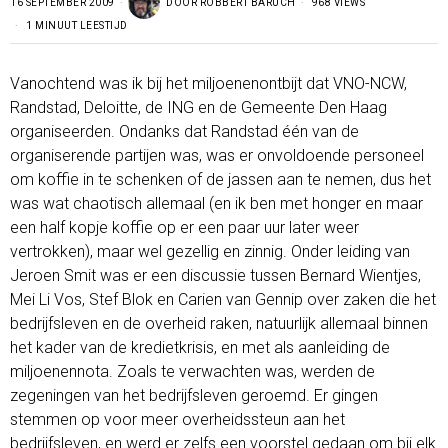
16 SEPTEMBER 2009
DOOR
ROBBERT BARUCH
968 VIEWS
1 MINUUT LEESTIJD
Vanochtend was ik bij het miljoenenontbijt dat VNO-NCW,
Randstad, Deloitte, de ING en de Gemeente Den Haag
organiseerden. Ondanks dat Randstad één van de
organiserende partijen was, was er onvoldoende personeel
om koffie in te schenken of de jassen aan te nemen, dus het
was wat chaotisch allemaal (en ik ben met honger en maar
een half kopje koffie op er een paar uur later weer
vertrokken), maar wel gezellig en zinnig. Onder leiding van
Jeroen Smit was er een discussie tussen Bernard Wientjes,
Mei Li Vos, Stef Blok en Carien van Gennip over zaken die het
bedrijfsleven en de overheid raken, natuurlijk allemaal binnen
het kader van de kredietkrisis, en met als aanleiding de
miljoenennota. Zoals te verwachten was, werden de
zegeningen van het bedrijfsleven geroemd. Er gingen
stemmen op voor meer overheidssteun aan het
bedrijfsleven, en werd er zelfs een voorstel gedaan om bij elk