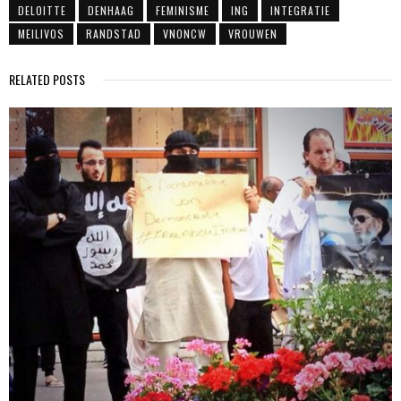
DELOITTE
DENHAAG
FEMINISME
ING
INTEGRATIE
MEILIVOS
RANDSTAD
VNONCW
VROUWEN
RELATED POSTS