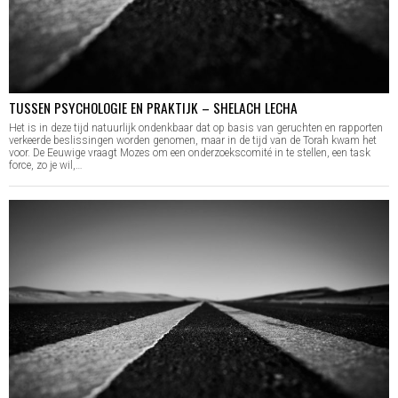
TUSSEN PSYCHOLOGIE EN PRAKTIJK – SHELACH LECHA
Het is in deze tijd natuurlijk ondenkbaar dat op basis van geruchten en rapporten
verkeerde beslissingen worden genomen, maar in de tijd van de Torah kwam het
voor. De Eeuwige vraagt Mozes om een onderzoekscomité in te stellen, een task
force, zo je wil,…