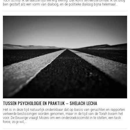
Toch schrijf ik de laatste tijd wel erg weinig. Dat komt ten eerste omdat ik dit blog
ben gestart als een vorm van dialoog, en de politieke dialoog bijna helemaal…
TUSSEN PSYCHOLOGIE EN PRAKTIJK – SHELACH LECHA
Het is in deze tijd natuurlijk ondenkbaar dat op basis van geruchten en rapporten
verkeerde beslissingen worden genomen, maar in de tijd van de Torah kwam het
voor. De Eeuwige vraagt Mozes om een onderzoekscomité in te stellen, een task
force, zo je wil,…