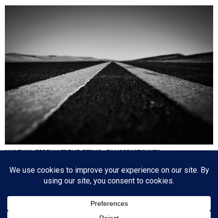
HA’AZINU: TEGELIJKERTIJD TERUG- EN VOORUITKIJKEN
Nog een paar dagen en dan is de cirkel gesloten en zijn we weer waar we 17
oktober 2020 begonnen: de eerste parasja van het jaar. Het zijn dagen die
tegenstrijdige emoties oproepen: aan de ene kant lezen we over de laatste dagen
van…
Since 2003 © All Rights Reserved | Foto's Robbert Baruch tenzij anders vermeld