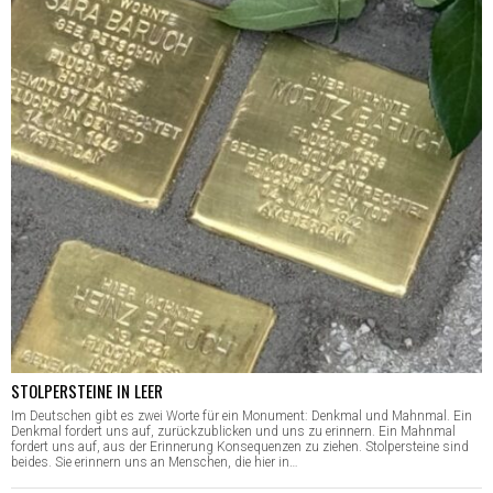
STOLPERSTEINE IN LEER
Im Deutschen gibt es zwei Worte für ein Monument: Denkmal und Mahnmal. Ein
Denkmal fordert uns auf, zurückzublicken und uns zu erinnern. Ein Mahnmal
fordert uns auf, aus der Erinnerung Konsequenzen zu ziehen. Stolpersteine sind
beides. Sie erinnern uns an Menschen, die hier in…