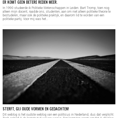
ER KOMT GEEN BETERE REDEN MEER.
In 1990 studeerde ik Politieke Wetenschappen in Leiden. Bart Tromp, toen nog
alleen mijn docent, raadde ons, studenten, aan om niet alleen politieke theorie te
bestuderen, maar ook de politieke praktijk, en daarom lid te worden van een
politieke partij. Voor mij was het…
STERFT, GIJ OUDE VORMEN EN GEDACHTEN!
Dit weblog is het oudste weblog van een politicus in Nederland, dus dat verplicht.