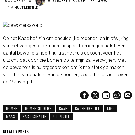
15 OKTOBER 2008
DOOR
ROBBERT BARUCH
861 VIEWS
1 MINUUT LEESTIJD
Op het Kabelhof zijn om onduidelijke redenen, en in afwijking
van het vastgestelde inrichtingsplan bomen geplaatst. Een
aantal bewoners heeft nu juist het huis gekocht voor het
uitzicht, dat door die bomen op termijn zal verdwijnen. Met
de bewoners is nu afgesproken dat ik me sterk ga maken
voor het verplaatsen van de bomen, zodat het uitzicht over
de Maas blijft!
BOMEN
BOMENRIDDERS
KAAP
KATENDRECHT
KBO
MAAS
PARTICIPATIE
UITZICHT
RELATED POSTS