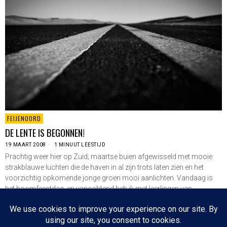
FEIJENOORD
DE LENTE IS BEGONNEN!
19 MAART 2008
1 MINUUT LEESTIJD
Prachtig weer hier op Zuid; maartse buien afgewisseld met mooie
strakblauwe luchten die de haven in al zijn trots laten zien en het
voorzichtig opkomende jonge groen mooi aanlichten. Vandaag is
het boomfeestdag, en vanochtend heb ik met leerlingen van
basisscholen bomen geplant en…
LEES VERDER