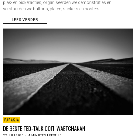
plak- en picketacties, organiseerden we demonstraties en
verstuurden we buttons, platen, stickers en posters:…
LEES VERDER
PARASJA
DE BESTE TED-TALK OOIT: WAETCHANAN
22 JULI 2021
4 MINUTEN LEESTIJD