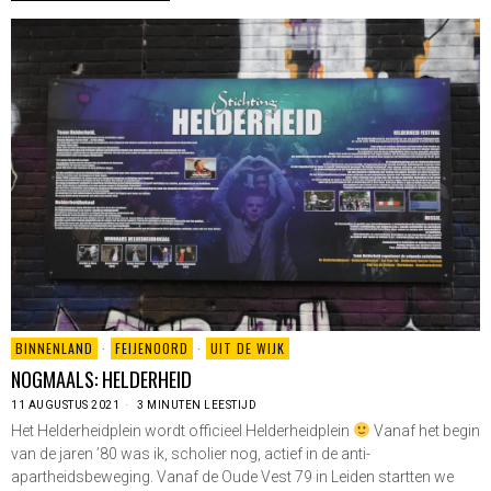
BINNENLAND
·
FEIJENOORD
·
UIT DE WIJK
NOGMAALS: HELDERHEID
11 AUGUSTUS 2021
3 MINUTEN LEESTIJD
Het Helderheidplein wordt officieel Helderheidplein
Vanaf het begin
van de jaren ’80 was ik, scholier nog, actief in de anti-
apartheidsbeweging. Vanaf de Oude Vest 79 in Leiden startten we