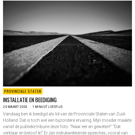
PROVINCIALE STATEN
INSTALLATIE EN BEEDIGING
20 MAART 2003
1 MINUUT LEESTIJD
Vandaag ben ik beedigd als lid van de Provinciale Staten van Zuid-
Holland. Dat is toch wel een bijzondere ervaring. Mijn moeder maakte
vanaf de publieke tribune deze foto: “Naar eer en geweten!” “Dat
verklaar en beloof ik!” Er zijn indrukwekkende speeches, vooral van