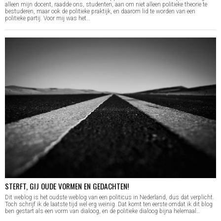
alleen mijn docent, raadde ons, studenten, aan om niet alleen politieke theorie te
bestuderen, maar ook de politieke praktijk, en daarom lid te worden van een
politieke partij. Voor mij was het…
STERFT, GIJ OUDE VORMEN EN GEDACHTEN!
Dit weblog is het oudste weblog van een politicus in Nederland, dus dat verplicht.
Toch schrijf ik de laatste tijd wel erg weinig. Dat komt ten eerste omdat ik dit blog
ben gestart als een vorm van dialoog, en de politieke dialoog bijna helemaal…