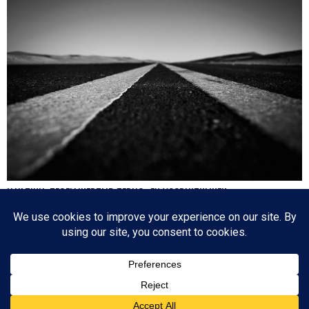
HA’AZINU: TEGELIJKERTIJD TERUG- EN VOORUITKIJKEN
Nog een paar dagen en dan is de cirkel gesloten en zijn we weer waar we 17
oktober 2020 begonnen: de eerste parasja van het jaar. Het zijn dagen die
tegenstrijdige emoties oproepen: aan de ene kant lezen we over de laatste dagen
van…
Since 2003 © All Rights Reserved | Foto's Robbert Baruch tenzij anders vermeld
BOVEN
NIEUWSBRIEF
CONTACT