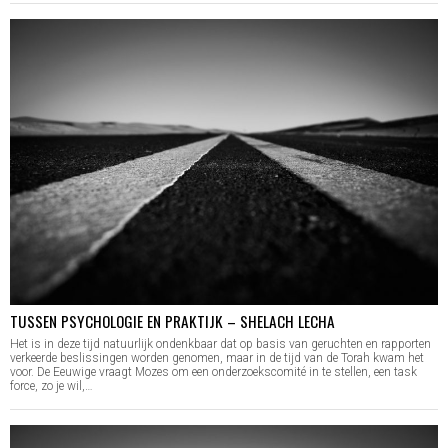
TUSSEN PSYCHOLOGIE EN PRAKTIJK – SHELACH LECHA
Het is in deze tijd natuurlijk ondenkbaar dat op basis van geruchten en rapporten
verkeerde beslissingen worden genomen, maar in de tijd van de Torah kwam het
voor. De Eeuwige vraagt Mozes om een onderzoekscomité in te stellen, een task
force, zo je wil,…