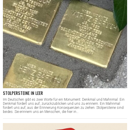
STOLPERSTEINE IN LEER
Im Deutschen gibt es zwei Worte für ein Monument: Denkmal und Mahnmal. Ein
Denkmal fordert uns auf, zurückzublicken und uns zu erinnern. Ein Mahnmal
fordert uns auf, aus der Erinnerung Konsequenzen zu ziehen. Stolpersteine sind
beides. Sie erinnern uns an Menschen, die hier in…