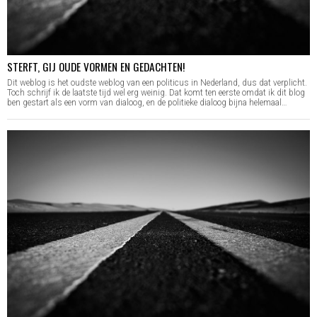
STERFT, GIJ OUDE VORMEN EN GEDACHTEN!
Dit weblog is het oudste weblog van een politicus in Nederland, dus dat verplicht.
Toch schrijf ik de laatste tijd wel erg weinig. Dat komt ten eerste omdat ik dit blog
ben gestart als een vorm van dialoog, en de politieke dialoog bijna helemaal…