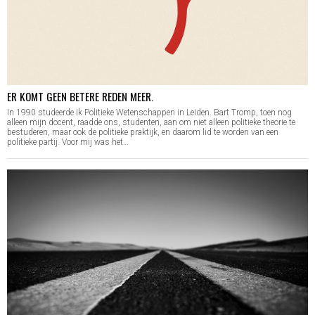
ER KOMT GEEN BETERE REDEN MEER.
In 1990 studeerde ik Politieke Wetenschappen in Leiden. Bart Tromp, toen nog
alleen mijn docent, raadde ons, studenten, aan om niet alleen politieke theorie te
bestuderen, maar ook de politieke praktijk, en daarom lid te worden van een
politieke partij. Voor mij was het…