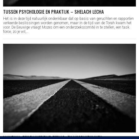
TUSSEN PSYCHOLOGIE EN PRAKTIJK – SHELACH LECHA
Het is in deze tijd natuurlijk ondenkbaar dat op basis van geruchten en rapporten
verkeerde beslissingen worden genomen, maar in de tijd van de Torah kwam het
voor. De Eeuwige vraagt Mozes om een onderzoekscomité in te stellen, een task
force, zo je wil,…
HA’AZINU: TEGELIJKERTIJD TERUG- EN VOORUITKIJKEN