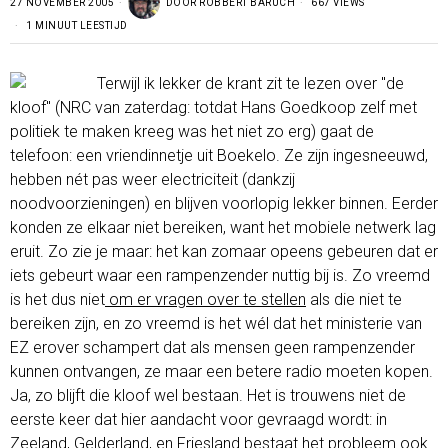
27 NOVEMBER 2005
DOOR
ROBBERT BARUCH
667 VIEWS
1 MINUUT LEESTIJD
Terwijl ik lekker de krant zit te lezen over "de
kloof" (NRC van zaterdag: totdat Hans Goedkoop zelf met
politiek te maken kreeg was het niet zo erg) gaat de
telefoon: een vriendinnetje uit Boekelo. Ze zijn ingesneeuwd,
hebben nét pas weer electriciteit (dankzij
noodvoorzieningen) en blijven voorlopig lekker binnen. Eerder
konden ze elkaar niet bereiken, want het mobiele netwerk lag
eruit. Zo zie je maar: het kan zomaar opeens gebeuren dat er
iets gebeurt waar een rampenzender nuttig bij is. Zo vreemd
is het dus niet
om er vragen over te stellen
als die niet te
bereiken zijn, en zo vreemd is het wél dat het ministerie van
EZ erover schampert dat als mensen geen rampenzender
kunnen ontvangen, ze maar een betere radio moeten kopen.
Ja, zo blijft die kloof wel bestaan. Het is trouwens niet de
eerste keer dat hier aandacht voor gevraagd wordt: in
Zeeland
,
Gelderland,
en
Friesland
bestaat het probleem ook.