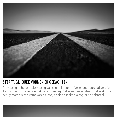
STERFT, GIJ OUDE VORMEN EN GEDACHTEN!
Dit weblog is het oudste weblog van een politicus in Nederland, dus dat verplicht.
Toch schrijf ik de laatste tijd wel erg weinig. Dat komt ten eerste omdat ik dit blog
ben gestart als een vorm van dialoog, en de politieke dialoog bijna helemaal…