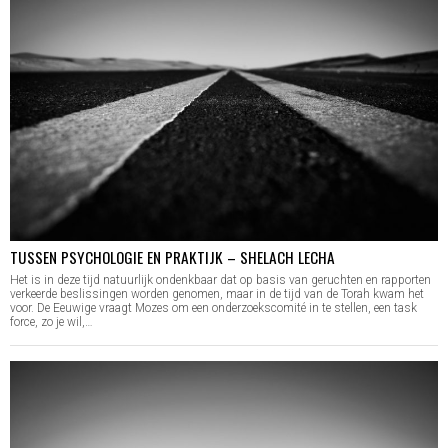
TUSSEN PSYCHOLOGIE EN PRAKTIJK – SHELACH LECHA
Het is in deze tijd natuurlijk ondenkbaar dat op basis van geruchten en rapporten
verkeerde beslissingen worden genomen, maar in de tijd van de Torah kwam het
voor. De Eeuwige vraagt Mozes om een onderzoekscomité in te stellen, een task
force, zo je wil,…