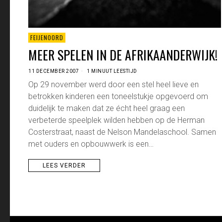
FEIJENOORD
MEER SPELEN IN DE AFRIKAANDERWIJK!
11 DECEMBER 2007
1 MINUUT LEESTIJD
Op 29 november werd door een stel heel lieve en
betrokken kinderen een toneelstukje opgevoerd om
duidelijk te maken dat ze écht heel graag een
verbeterde speelplek wilden hebben op de Herman
Costerstraat, naast de Nelson Mandelaschool. Samen
met ouders en opbouwwerk is een…
LEES VERDER