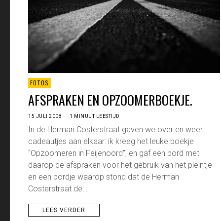
FOTOS
AFSPRAKEN EN OPZOOMERBOEKJE.
15 JULI 2008
1 MINUUT LEESTIJD
In de Herman Costerstraat gaven we over en weer
cadeautjes aan elkaar: ik kreeg het leuke boekje
“Opzoomeren in Feijenoord”, en gaf een bord met
daarop de afspraken voor het gebruik van het pleintje
en een bordje waarop stond dat de Herman
Costerstraat de…
LEES VERDER