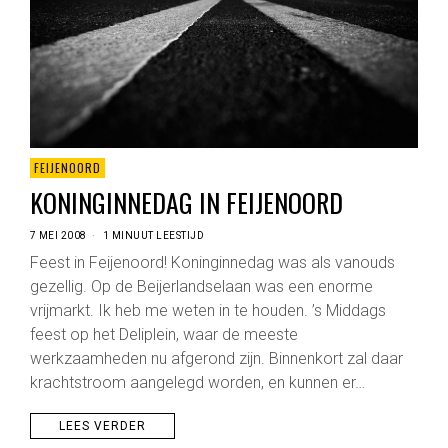
FEIJENOORD
KONINGINNEDAG IN FEIJENOORD
7 MEI 2008
1 MINUUT LEESTIJD
Feest in Feijenoord! Koninginnedag was als vanouds
gezellig. Op de Beijerlandselaan was een enorme
vrijmarkt. Ik heb me weten in te houden. ’s Middags
feest op het Deliplein, waar de meeste
werkzaamheden nu afgerond zijn. Binnenkort zal daar
krachtstroom aangelegd worden, en kunnen er…
LEES VERDER