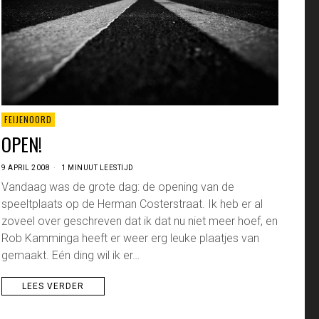
FEIJENOORD
OPEN!
9 APRIL 2008
1 MINUUT LEESTIJD
Vandaag was de grote dag: de opening van de
speeltplaats op de Herman Costerstraat. Ik heb er al
zoveel over geschreven dat ik dat nu niet meer hoef, en
Rob Kamminga heeft er weer erg leuke plaatjes van
gemaakt. Eén ding wil ik er…
LEES VERDER