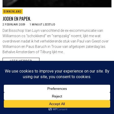
BINNENLAND
JODEN EN PAPEN.
2 FEBRUARI 2009
1 MINUUT LEESTIJD
Dat Bisschop Van Luyn vanochtend de ex-excommunicatie van
Williamson cs “schokkend” en “rampzalig” noemt, lijkt me wat
overdreven nadat ik het verhelderende stuk van Paul van Geest over
Williamson en Paus Baruch in Trouw van afgelopen zaterdag las.
Behalve Amsterdam of Tilburg lijkt me…
LEES VERDER
Since 2003 © All Rights Reserved | Foto's Robbert Baruch tenzij anders vermeld
NIEUWSBRIEF
CONTACT
BOVEN