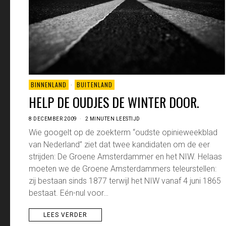
BINNENLAND
·
BUITENLAND
HELP DE OUDJES DE WINTER DOOR.
8 DECEMBER 2009
2 MINUTEN LEESTIJD
Wie googelt op de zoekterm “oudste opinieweekblad
van Nederland” ziet dat twee kandidaten om de eer
strijden: De Groene Amsterdammer en het NIW. Helaas
moeten we de Groene Amsterdammers teleurstellen:
zij bestaan sinds 1877 terwijl het NIW vanaf 4 juni 1865
bestaat. Eén-nul voor…
LEES VERDER