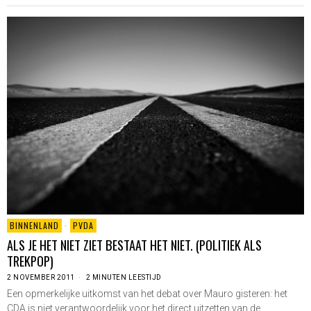
BINNENLAND
·
PVDA
ALS JE HET NIET ZIET BESTAAT HET NIET. (POLITIEK ALS
TREKPOP)
2 NOVEMBER 2011
2 MINUTEN LEESTIJD
Een opmerkelijke uitkomst van het debat over Mauro gisteren: het
CDA is niet verantwoordelijk voor het direct uitzetten van de