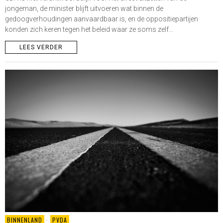
jongeman, de minister blijft uitvoeren wat binnen de
gedoogverhoudingen aanvaardbaar is, en de oppositiepartijen
konden zich keren tegen het beleid waar ze soms zelf…
LEES VERDER
BINNENLAND
·
PVDA