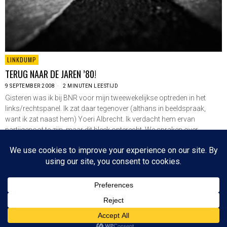
LINKDUMP
TERUG NAAR DE JAREN ’80!
9 SEPTEMBER 2008
2 MINUTEN LEESTIJD
Gisteren was ik bij BNR voor mijn tweewekelijkse optreden in het
links/rechtspanel. Ik zat daar tegenover (althans in beeldspraak,
want ik zat naast hem) Yoeri Albrecht. Ik verdacht hem ervan
partijgenoot te zijn, maar dit bleek onterecht. We spraken over
kernenergie en ik leidde…
LEES VERDER
Since 2003 © All Rights Reserved | Foto's Robbert Baruch tenzij anders vermeld
BOVEN
NIEUWSBRIEF
CONTACT