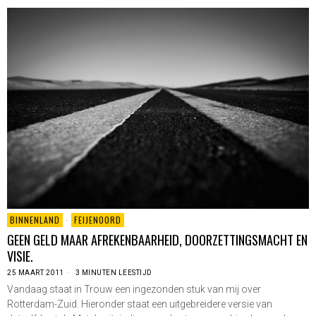
BINNENLAND
·
FEIJENOORD
GEEN GELD MAAR AFREKENBAARHEID, DOORZETTINGSMACHT EN
VISIE.
25 MAART 2011
3 MINUTEN LEESTIJD
Vandaag staat in Trouw een ingezonden stuk van mij over
Rotterdam-Zuid. Hieronder staat een uitgebreidere versie van