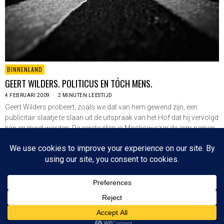
BINNENLAND
GEERT WILDERS. POLITICUS EN TÓCH MENS.
4 FEBRUARI 2009
2 MINUTEN LEESTIJD
Geert Wilders probeert, zoals we dat van hem gewend zijn, een
publicitair slaatje te slaan uit de uitspraak van het Hof dat hij vervolgd
kan en moet worden. De eerste stap is Moskowicz in de arm nemen
en naar de Hoge Raad gaan voor…
LEES VERDER
Since 2003 © All Rights Reserved | Foto's Robbert Baruch tenzij anders vermeld
BOVEN
NIEUWSBRIEF
CONTACT