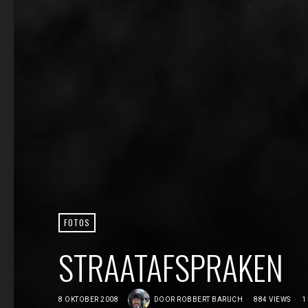
FOTOS
STRAATAFSPRAKEN
8 OKTOBER 2008
DOOR
ROBBERT BARUCH
884 VIEWS
1