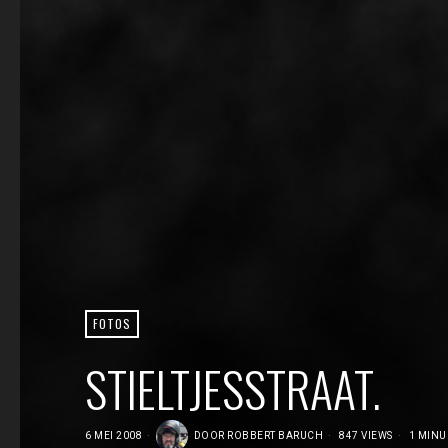
FOTOS
STIELTJESSTRAAT.
6 MEI 2008
DOOR
ROBBERT BARUCH
847 VIEWS
1 MINU