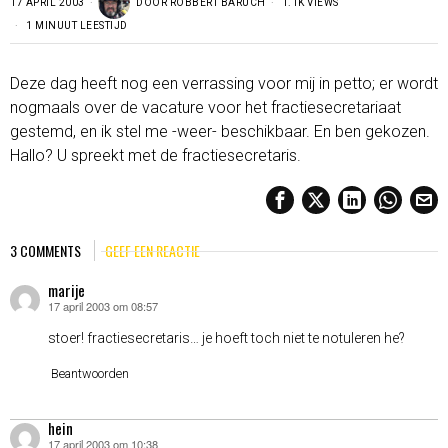
17 APRIL 2003
DOOR
ROBBERT BARUCH
1.1K VIEWS
1 MINUUT LEESTIJD
Deze dag heeft nog een verrassing voor mij in petto; er wordt
nogmaals over de vacature voor het fractiesecretariaat
gestemd, en ik stel me -weer- beschikbaar. En ben gekozen.
Hallo? U spreekt met de fractiesecretaris.
3 COMMENTS
GEEF EEN REACTIE
marije
17 april 2003 om 08:57
schreef:
stoer! fractiesecretaris… je hoeft toch niet te notuleren he?
Beantwoorden
hein
17 april 2003 om 10:38
schreef: