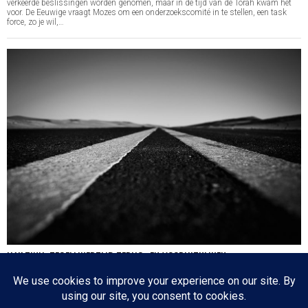
verkeerde beslissingen worden genomen, maar in de tijd van de Torah kwam het
voor. De Eeuwige vraagt Mozes om een onderzoekscomité in te stellen, een task
force, zo je wil,…
HA’AZINU: TEGELIJKERTIJD TERUG- EN VOORUITKIJKEN
Nog een paar dagen en dan is de cirkel gesloten en zijn we weer waar we 17
oktober 2020 begonnen: de eerste parasja van het jaar. Het zijn dagen die
tegenstrijdige emoties oproepen: aan de ene kant lezen we over de laatste dagen
van…