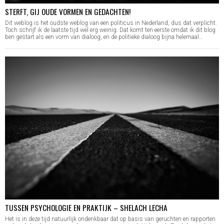
STERFT, GIJ OUDE VORMEN EN GEDACHTEN!
Dit weblog is het oudste weblog van een politicus in Nederland, dus dat verplicht.
Toch schrijf ik de laatste tijd wel erg weinig. Dat komt ten eerste omdat ik dit blog
ben gestart als een vorm van dialoog, en de politieke dialoog bijna helemaal…
TUSSEN PSYCHOLOGIE EN PRAKTIJK – SHELACH LECHA
Het is in deze tijd natuurlijk ondenkbaar dat op basis van geruchten en rapporten