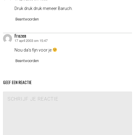
Druk druk druk meneer Baruch.
Beantwoorden
Frozen
17 april 2003 om 15:47
schreef:
Nou da’s fijn voor je
Beantwoorden
GEEF EEN REACTIE