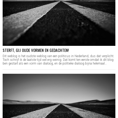
STERFT, GIJ OUDE VORMEN EN GEDACHTEN!
Dit weblog is het oudste weblog van een politicus in Nederland, dus dat verplicht.
Toch schrijf ik de laatste tijd wel erg weinig. Dat komt ten eerste omdat ik dit blog
ben gestart als een vorm van dialoog, en de politieke dialoog bijna helemaal…