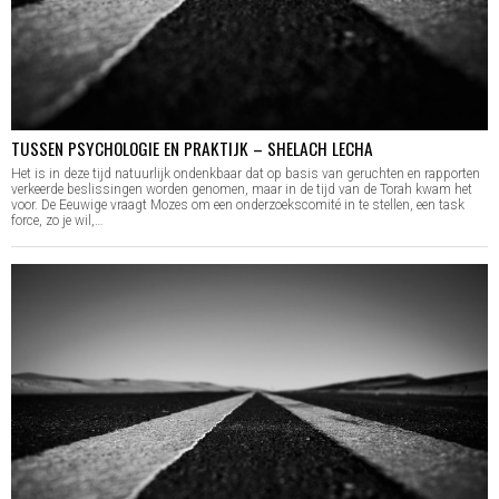
TUSSEN PSYCHOLOGIE EN PRAKTIJK – SHELACH LECHA
Het is in deze tijd natuurlijk ondenkbaar dat op basis van geruchten en rapporten
verkeerde beslissingen worden genomen, maar in de tijd van de Torah kwam het
voor. De Eeuwige vraagt Mozes om een onderzoekscomité in te stellen, een task
force, zo je wil,…