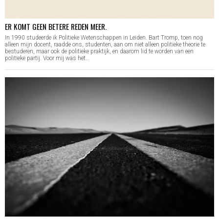
ER KOMT GEEN BETERE REDEN MEER.
In 1990 studeerde ik Politieke Wetenschappen in Leiden. Bart Tromp, toen nog
alleen mijn docent, raadde ons, studenten, aan om niet alleen politieke theorie te
bestuderen, maar ook de politieke praktijk, en daarom lid te worden van een
politieke partij. Voor mij was het…