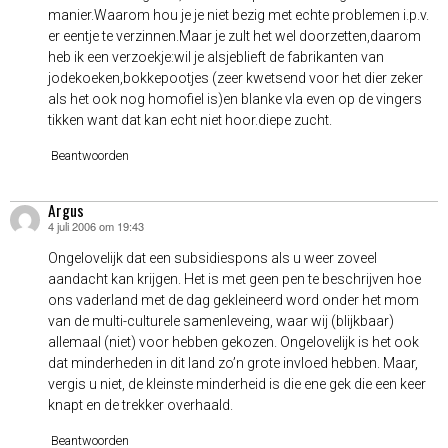
manier.Waarom hou je je niet bezig met echte problemen i.p.v.
er eentje te verzinnen.Maar je zult het wel doorzetten,daarom
heb ik een verzoekje:wil je alsjeblieft de fabrikanten van
jodekoeken,bokkepootjes (zeer kwetsend voor het dier zeker
als het ook nog homofiel is)en blanke vla even op de vingers
tikken want dat kan echt niet hoor.diepe zucht.
Beantwoorden
Argus
4 juli 2006 om 19:43
schreef:
Ongelovelijk dat een subsidiespons als u weer zoveel
aandacht kan krijgen. Het is met geen pen te beschrijven hoe
ons vaderland met de dag gekleineerd word onder het mom
van de multi-culturele samenleveing, waar wij (blijkbaar)
allemaal (niet) voor hebben gekozen. Ongelovelijk is het ook
dat minderheden in dit land zo’n grote invloed hebben. Maar,
vergis u niet, de kleinste minderheid is die ene gek die een keer
knapt en de trekker overhaald.
Beantwoorden