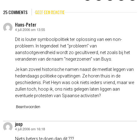
25 COMMENTS
GEEF EEN REACTIE
Hans-Peter
4 juli 2006 om 13:55
schreef:
Dit is louter symboolpolitiek ter oplossing van een non-
probleem. In tegendeel: het “probleem” van
aanstootgevendheid wordt zo gecultiveerd, net zoals bij het
veranderen van de naam “negerzoenen” van Buys.
Je kan zoveel historische namen naast de meetlat leggen van
hedendaags politieke opvattingen. Ze horen thuis in de
geschiedenis. Piet Heyn was ook niets ieders vriend, maar we
zullen toch, hoop ik, ons niets gelegen laten liggen aan
eventuele protesten van Spaanse activisten?
Beantwoorden
joop
4 juli 2006 om 16:18
schreef:
Niets beters te doen dan dit ???