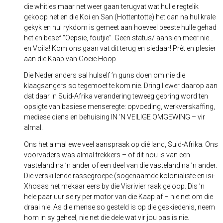
die whities maar net weer gaan terugvat wat hulle regtelik
gekoop het en die Koi en San (Hottentotte) het dan na hul krale
gekyk en hul rykdom is gemeet aan hoeveel beeste hulle gehad
het en besef “Oepsie, foutjie”. Geen status/ aansien meer nie…
en Voila! Kom ons gaan vat dit terug en siedaar! Prêt en plesier
aan die Kaap van Goeie Hoop.
Die Nederlanders sal hulself ’n guns doen om nie die
klaagsangers so tegemoet te kom nie. Dring liewer daarop aan
dat daar in Suid-Afrika verandering teweeg gebring word ten
opsigte van basiese menseregte: opvoeding, werkverskaffing,
mediese diens en behuising IN ‘N VEILIGE OMGEWING – vir
almal.
Ons het almal ewe veel aanspraak op dié land, Suid-Afrika. Ons
voorvaders was almal trekkers – of dit nou is van een
vasteland na ’n ander of een deel van die vasteland na ’n ander.
Die verskillende rassegroepe (sogenaamde kolonialiste en isi-
Xhosas het mekaar eers by die Visrivier raak geloop. Dis ’n
hele paar uur se ry per motor van die Kaap af – nie net om die
draai nie. As die mense so gesteld is op die geskiedenis, neem
hom in sy geheel, nie net die dele wat vir jou pas is nie.