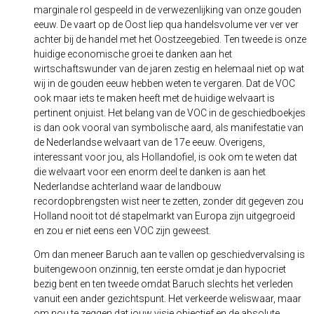
marginale rol gespeeld in de verwezenlijking van onze gouden
eeuw. De vaart op de Oost liep qua handelsvolume ver ver ver
achter bij de handel met het Oostzeegebied. Ten tweede is onze
huidige economische groei te danken aan het
wirtschaftswunder van de jaren zestig en helemaal niet op wat
wij in de gouden eeuw hebben weten te vergaren. Dat de VOC
ook maar iets te maken heeft met de huidige welvaart is
pertinent onjuist. Het belang van de VOC in de geschiedboekjes
is dan ook vooral van symbolische aard, als manifestatie van
de Nederlandse welvaart van de 17e eeuw. Overigens,
interessant voor jou, als Hollandofiel, is ook om te weten dat
die welvaart voor een enorm deel te danken is aan het
Nederlandse achterland waar de landbouw
recordopbrengsten wist neer te zetten, zonder dit gegeven zou
Holland nooit tot dé stapelmarkt van Europa zijn uitgegroeid
en zou er niet eens een VOC zijn geweest.
Om dan meneer Baruch aan te vallen op geschiedvervalsing is
buitengewoon onzinnig, ten eerste omdat je dan hypocriet
bezig bent en ten tweede omdat Baruch slechts het verleden
vanuit een ander gezichtspunt. Het verkeerde weliswaar, maar
om nou te zeggen dat jouw visie objectief en de absolute