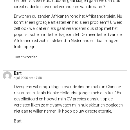
hebben. Als een Rus/Cubaan gaat klagen gaan we dan ook
direct nadenken over het veranderen van de naam?
Er wonen duizenden Afrikanen rond het Afrikaanderplein. Nu
komt er een groepje artiesten en het is een probleem? U weet
zelf ook wel dat er niets gaat veranderen dus stop met het
populistische minderheids-gepruttel. De meerderheid van de
Afrikanen red zich uitstekend in Nederland en daar mag ze
trots op zijn.
Beantwoorden
Bart
4 juli 2006 om 17:58
schreef:
Overigens wil ik bij u klagen over de discriminatie in Chinese
restaurants. Ik als blanke Hollandse jongen heb al zeker 15x
gesolliciteerd en hoewel mijn CV precies aansluit op de
vereisten lijken ze me vanwegen mijn huidskleur en oogleden
niet aan te willen nemen. Ik hoop op uw directe attentie,
Bart