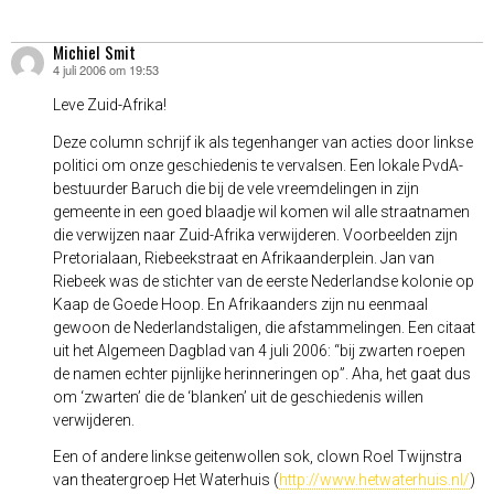
Michiel Smit
4 juli 2006 om 19:53
schreef:
Leve Zuid-Afrika!
Deze column schrijf ik als tegenhanger van acties door linkse
politici om onze geschiedenis te vervalsen. Een lokale PvdA-
bestuurder Baruch die bij de vele vreemdelingen in zijn
gemeente in een goed blaadje wil komen wil alle straatnamen
die verwijzen naar Zuid-Afrika verwijderen. Voorbeelden zijn
Pretorialaan, Riebeekstraat en Afrikaanderplein. Jan van
Riebeek was de stichter van de eerste Nederlandse kolonie op
Kaap de Goede Hoop. En Afrikaanders zijn nu eenmaal
gewoon de Nederlandstaligen, die afstammelingen. Een citaat
uit het Algemeen Dagblad van 4 juli 2006: “bij zwarten roepen
de namen echter pijnlijke herinneringen op”. Aha, het gaat dus
om ‘zwarten’ die de ‘blanken’ uit de geschiedenis willen
verwijderen.
Een of andere linkse geitenwollen sok, clown Roel Twijnstra
van theatergroep Het Waterhuis (
http://www.hetwaterhuis.nl/
)