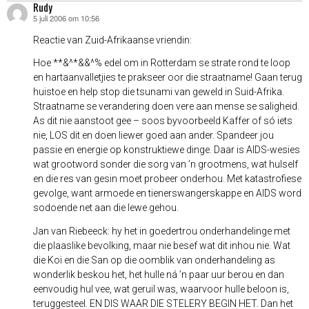
Rudy
5 juli 2006 om 10:56
schreef:
Reactie van Zuid-Afrikaanse vriendin:
Hoe **&^*&&^% edel om in Rotterdam se strate rond te loop
en hartaanvalletjies te prakseer oor die straatname! Gaan terug
huistoe en help stop die tsunami van geweld in Suid-Afrika.
Straatname se verandering doen vere aan mense se saligheid.
As dit nie aanstoot gee – soos byvoorbeeld Kaffer of só iets
nie, LOS dit en doen liewer goed aan ander. Spandeer jou
passie en energie op konstruktiewe dinge. Daar is AIDS-wesies
wat grootword sonder die sorg van ’n grootmens, wat hulself
en die res van gesin moet probeer onderhou. Met katastrofiese
gevolge, want armoede en tienerswangerskappe en AIDS word
sodoende net aan die lewe gehou.
Jan van Riebeeck: hy het in goedertrou onderhandelinge met
die plaaslike bevolking, maar nie besef wat dit inhou nie. Wat
die Koi en die San op die oomblik van onderhandeling as
wonderlik beskou het, het hulle ná ’n paar uur berou en dan
eenvoudig hul vee, wat geruil was, waarvoor hulle beloon is,
teruggesteel. EN DIS WAAR DIE STELERY BEGIN HET. Dan het