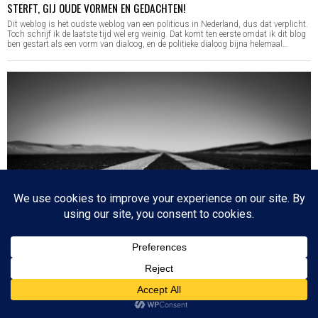
STERFT, GIJ OUDE VORMEN EN GEDACHTEN!
Dit weblog is het oudste weblog van een politicus in Nederland, dus dat verplicht.
Toch schrijf ik de laatste tijd wel erg weinig. Dat komt ten eerste omdat ik dit blog
ben gestart als een vorm van dialoog, en de politieke dialoog bijna helemaal…
BOVEN
TUSSEN PSYCHOLOGIE EN PRAKTIJK – SHELACH LECHA
Het is in deze tijd natuurlijk ondenkbaar dat op basis van geruchten en rapporten
verkeerde beslissingen worden genomen, maar in de tijd van de Torah kwam het