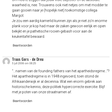
waarheid is, nee. Trouwens ook niet netjes om met modder te
gaan gooien naar je (hopelijk niet) toekomstige collega
Margot.
Je zou een aardig kamerlid kunnen zijn als je niet zo’n enorme
plank voor je kop had maar de zaken gewoon eerlijk en open
bekijkt en je pathetische rooien-gebash voor aan de
keukentafel bewaard.
Beantwoorden
Truus Gors - de Dreu
5 juli 2006 om 08:25
schreef:
“…namen van de founding fathers van het apartheidsregime…”?
Het apartheidregime is in 1948 ingevoerd, toen stond de
Afrikaanderwijk er al decennia. Wat een enorm gebrek aan
historische kennis, deze politiek hypercorrecte exercitie. Blijf
met je poten van onze straatnamen af.
Beantwoorden