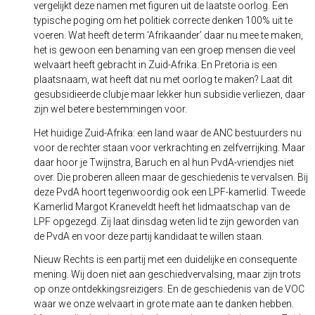
vergelijkt deze namen met figuren uit de laatste oorlog. Een
typische poging om het politiek correcte denken 100% uit te
voeren. Wat heeft de term ‘Afrikaander’ daar nu mee te maken,
het is gewoon een benaming van een groep mensen die veel
welvaart heeft gebracht in Zuid-Afrika. En Pretoria is een
plaatsnaam, wat heeft dat nu met oorlog te maken? Laat dit
gesubsidieerde clubje maar lekker hun subsidie verliezen, daar
zijn wel betere bestemmingen voor.
Het huidige Zuid-Afrika: een land waar de ANC bestuurders nu
voor de rechter staan voor verkrachting en zelfverrijking. Maar
daar hoor je Twijnstra, Baruch en al hun PvdA-vriendjes niet
over. Die proberen alleen maar de geschiedenis te vervalsen. Bij
deze PvdA hoort tegenwoordig ook een LPF-kamerlid. Tweede
Kamerlid Margot Kraneveldt heeft het lidmaatschap van de
LPF opgezegd. Zij laat dinsdag weten lid te zijn geworden van
de PvdA en voor deze partij kandidaat te willen staan.
Nieuw Rechts is een partij met een duidelijke en consequente
mening. Wij doen niet aan geschiedvervalsing, maar zijn trots
op onze ontdekkingsreizigers. En de geschiedenis van de VOC
waar we onze welvaart in grote mate aan te danken hebben.