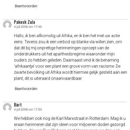
Beantwoorden
Pakosh Zula
4 juli 2006 om 17:45
schreef:
Hallo, ik ben afkomstig uit Afrika, en ik ben het met uw actie
eens. Tevens zou ik een verbod op blanke vla willen zien, om
dat dit bij mij onprettige herinneringen oproept van de
onderdrukkers uit het apartheidsregime waaronder mijn
ouders zo hebben geleden. Daarnaast vind ik de benaming
‘afrikaantje’ voor een plant een grove vorm van racisme. De
zwarte bevolking uit Afrika wordt hiermee gelijk gesteld aan een
plant, dit is uiteraard onaanvaardbaar.
Beantwoorden
Bart
4 juli 2006 om 17:54
schreef:
We hebben ook nog de Karl Marxstraat in Rotterdam. Mag ik u
eraan herinneren dat zijn ideen voor miljoenen doden gezorgd