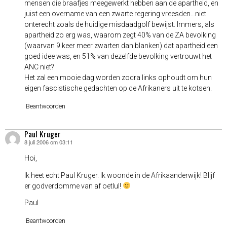
mensen die braafjes meegewerkt hebben aan de apartheid, en
juist een overname van een zwarte regering vreesden…niet
onterecht zoals de huidige misdaadgolf bewijst. Immers, als
apartheid zo erg was, waarom zegt 40% van de ZA bevolking
(waarvan 9 keer meer zwarten dan blanken) dat apartheid een
goed idee was, en 51% van dezelfde bevolking vertrouwt het
ANC niet?
Het zal een mooie dag worden zodra links ophoudt om hun
eigen fascistische gedachten op de Afrikaners uit te kotsen.
Beantwoorden
Paul Kruger
8 juli 2006 om 03:11
schreef:
Hoi,
Ik heet echt Paul Kruger. Ik woonde in de Afrikaanderwijk! Blijf
er godverdomme van af oetlul!
Paul
Beantwoorden