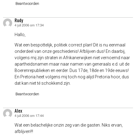
Beantwoorden
Rudy
4 juli 2006 om 17:34
schreef:
Hallo,
Wat een bespottelijk, politiek correct plan! Dit is nu eenmaal
onderdeel van onze geschiedenis! Afblijven dus! En daarbij,
volgens mij zijn straten in Afrikanerwijken niet vernoemd naar
apartheidsnamen maar naar namen van generaals e.d. uit de
Boerenrepublieken en eerder. Dus 17de, 18de en 19de eeuws!
En Pretoria heet volgens mij toch nog alijd Pretoria hoor, dus
dat kan niet té schokkend zijn.
Beantwoorden
Alex
4 juli 2006 om 17:44
schreef:
Wat een belachelijke onzin zeg van die gasten. Niks ervan,
afblijven!!!