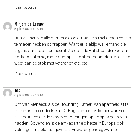
Beantwoorden
Mirjem de Leeuw
5 juli 2006 om 13:16
schreef:
Dan kunnen we alle namen die ook maar iets met geschiedenis
te maken hebben schrappen. Want er is altijd wél iemand die
ergens aanstoot aan neemt. Zo doet de Balistraat denken aan
het kolonialisme, maar schrap je de straatnaam dan krijg je het
weer aan de stok met veteranen etc. etc.
Beantwoorden
Jos
6 juli 2006 om 10:16
schreef:
Om Van Riebeeck als de “founding Father” van apartheid af te
maken is grotendeels kul. De Engelsen onder Milner waren de
ellendelingen die de rasseverhoudingen op de spits gedreven
hadden. Bovendien is de anti-apartheid hetze in Europa ook
volslagen misplaatst geweest. Er waren genoeg zwarte