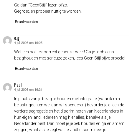
Ga dan “GeenStijl” lezen ofzo.
Gegroet, en probeer nuttig te worden.
Beantwoorden
o.g.
4 juli 2006 om 16:25
schreef:
Wat een politiek correct geneuzel weer! Ga je toch eens
bezighouden met serieuze zaken, lees Geen Stijl bijvoorbeeld!
Beantwoorden
Paul
4 juli 2006 om 16:31
schreef:
In plaats van je bezig te houden met integratie (waar ik m’n
belastingcenten wel aan wil spenderen) bevorder je alleen de
verdere segregatie en het discrimineren van Nederlanders in
hun eigen land. Iedereen mag hier alles, behalve als je
Nederlander bent. Dan moet je je bek houden en “ja en amen”
zeggen, want als je zegt wat je vindt discrimineer je.