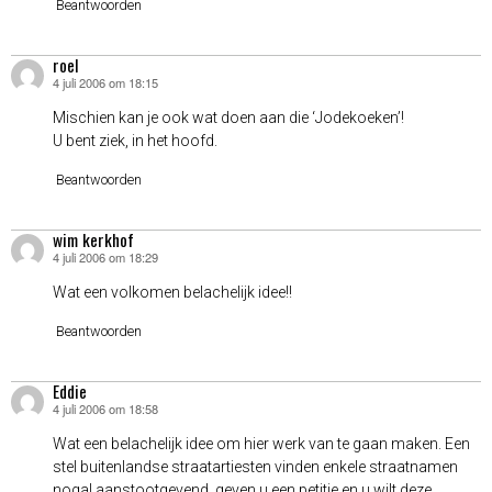
Beantwoorden
roel
4 juli 2006 om 18:15
schreef:
Mischien kan je ook wat doen aan die ‘Jodekoeken’!
U bent ziek, in het hoofd.
Beantwoorden
wim kerkhof
4 juli 2006 om 18:29
schreef:
Wat een volkomen belachelijk idee!!
Beantwoorden
Eddie
4 juli 2006 om 18:58
schreef:
Wat een belachelijk idee om hier werk van te gaan maken. Een
stel buitenlandse straatartiesten vinden enkele straatnamen
nogal aanstootgevend, geven u een petitie en u wilt deze