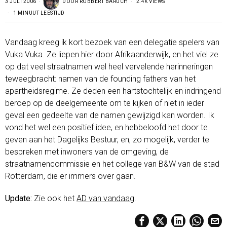
3 JULI 2006
DOOR
ROBBERT BARUCH
2.4K VIEWS
1 MINUUT LEESTIJD
Vandaag kreeg ik kort bezoek van een delegatie spelers van
Vuka Vuka. Ze liepen hier door Afrikaanderwijk, en het viel ze
op dat veel straatnamen wel heel vervelende herinneringen
teweegbracht: namen van de founding fathers van het
apartheidsregime. Ze deden een hartstochtelijk en indringend
beroep op de deelgemeente om te kijken of niet in ieder
geval een gedeelte van de namen gewijzigd kan worden. Ik
vond het wel een positief idee, en hebbeloofd het door te
geven aan het Dagelijks Bestuur, en, zo mogelijk, verder te
bespreken met inwoners van de omgeving, de
straatnamencommissie en het college van B&W van de stad
Rotterdam, die er immers over gaan.
Update:
Zie ook het
AD van vandaag
.