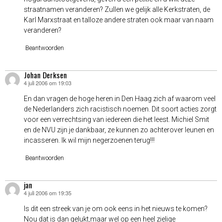
straatnamen veranderen? Zullen we gelijk alle Kerkstraten, de
Karl Marxstraat en talloze andere straten ook maar van naam
veranderen?
Beantwoorden
Johan Derksen
4 juli 2006 om 19:03
schreef:
En dan vragen de hoge heren in Den Haag zich af waarom veel
de Nederlanders zich racistisch noemen. Dit soort acties zorgt
voor een verrechtsing van iedereen die het leest. Michiel Smit
en de NVU zijn je dankbaar, ze kunnen zo achterover leunen en
incasseren. Ik wil mijn negerzoenen terug!!!
Beantwoorden
jan
4 juli 2006 om 19:35
schreef:
Is dit een streek van je om ook eens in het nieuws te komen?
Nou dat is dan gelukt,maar wel op een heel zielige