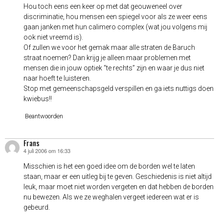
Hou toch eens een keer op met dat geouweneel over
discriminatie, hou mensen een spiegel voor als ze weer eens
gaan janken met hun calimero complex (wat jou volgens mij
ook niet vreemd is).
Of zullen we voor het gemak maar alle straten de Baruch
straat noemen? Dan krijg je alleen maar problemen met
mensen die in jouw optiek “te rechts” zijn en waar je dus niet
naar hoeft te luisteren.
Stop met gemeenschapsgeld verspillen en ga iets nuttigs doen
kwiebus!!
Beantwoorden
Frans
4 juli 2006 om 16:33
schreef:
Misschien is het een goed idee om de borden wel te laten
staan, maar er een uitleg bij te geven. Geschiedenis is niet altijd
leuk, maar moet niet worden vergeten en dat hebben de borden
nu bewezen. Als we ze weghalen vergeet iedereen wat er is
gebeurd.