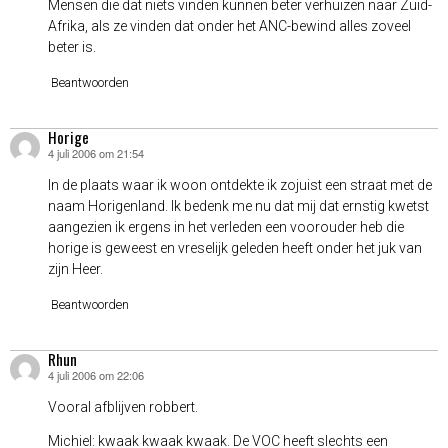
Mensen die dat niets vinden kunnen beter verhuizen naar Zuid-
Afrika, als ze vinden dat onder het ANC-bewind alles zoveel
beter is.
Beantwoorden
Horige
4 juli 2006 om 21:54
schreef:
In de plaats waar ik woon ontdekte ik zojuist een straat met de
naam Horigenland. Ik bedenk me nu dat mij dat ernstig kwetst
aangezien ik ergens in het verleden een voorouder heb die
horige is geweest en vreselijk geleden heeft onder het juk van
zijn Heer.
Beantwoorden
Rhun
4 juli 2006 om 22:06
schreef:
Vooral afblijven robbert.
Michiel: kwaak kwaak kwaak. De VOC heeft slechts een