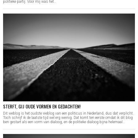
politieke partij. Voor mij was het…
STERFT, GIJ OUDE VORMEN EN GEDACHTEN!
Dit weblog is het oudste weblog van een politicus in Nederland, dus dat verplicht.
Toch schrijf ik de laatste tijd wel erg weinig. Dat komt ten eerste omdat ik dit blog
ben gestart als een vorm van dialoog, en de politieke dialoog bijna helemaal…