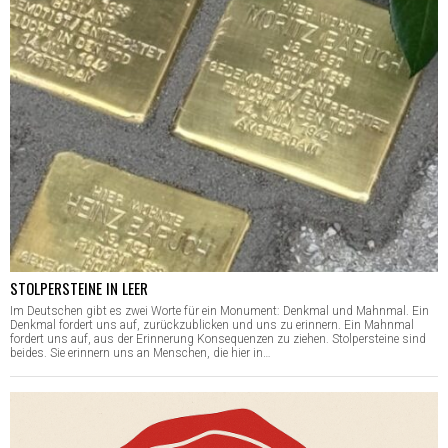
STOLPERSTEINE IN LEER
Im Deutschen gibt es zwei Worte für ein Monument: Denkmal und Mahnmal. Ein
Denkmal fordert uns auf, zurückzublicken und uns zu erinnern. Ein Mahnmal
fordert uns auf, aus der Erinnerung Konsequenzen zu ziehen. Stolpersteine sind
beides. Sie erinnern uns an Menschen, die hier in…