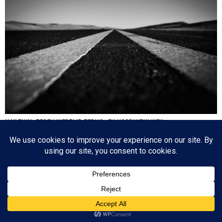
HA’AZINU: TEGELIJKERTIJD TERUG- EN VOORUITKIJKEN
Nog een paar dagen en dan is de cirkel gesloten en zijn we weer waar we 17
oktober 2020 begonnen: de eerste parasja van het jaar. Het zijn dagen die
tegenstrijdige emoties oproepen: aan de ene kant lezen we over de laatste dagen
van…
Since 2003 © All Rights Reserved | Foto's Robbert Baruch tenzij anders vermeld
BOVEN
NIEUWSBRIEF
CONTACT