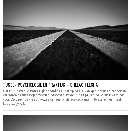
TUSSEN PSYCHOLOGIE EN PRAKTIJK – SHELACH LECHA
Het is in deze tijd natuurlijk ondenkbaar dat op basis van geruchten en rapporten
verkeerde beslissingen worden genomen, maar in de tijd van de Torah kwam het
voor. De Eeuwige vraagt Mozes om een onderzoekscomité in te stellen, een task
force, zo je wil,…