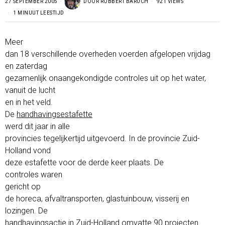
27 SEPTEMBER 2005
DOOR
ROBBERT BARUCH
921 VIEWS
1 MINUUT LEESTIJD
Meer
dan 18 verschillende overheden voerden afgelopen vrijdag
en zaterdag
gezamenlijk onaangekondigde controles uit op het water,
vanuit de lucht
en in het veld.
De
handhavingsestafette
werd dit jaar in alle
provincies tegelijkertijd uitgevoerd. In de provincie Zuid-
Holland vond
deze estafette voor de derde keer plaats. De
controles waren
gericht op
de horeca, afvaltransporten, glastuinbouw, visserij en
lozingen. De
handhavingsactie in Zuid-Holland omvatte 90 projecten.