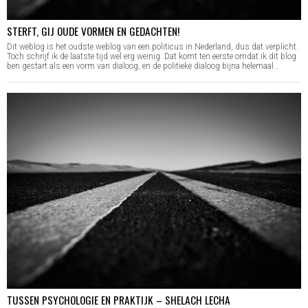
STERFT, GIJ OUDE VORMEN EN GEDACHTEN!
Dit weblog is het oudste weblog van een politicus in Nederland, dus dat verplicht.
Toch schrijf ik de laatste tijd wel erg weinig. Dat komt ten eerste omdat ik dit blog
ben gestart als een vorm van dialoog, en de politieke dialoog bijna helemaal…
TUSSEN PSYCHOLOGIE EN PRAKTIJK – SHELACH LECHA