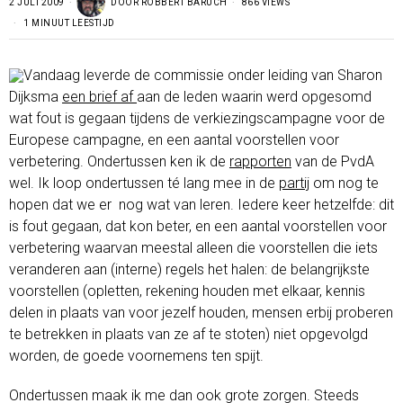
2 JULI 2009
DOOR
ROBBERT BARUCH
866 VIEWS
1 MINUUT LEESTIJD
Vandaag leverde de commissie onder leiding van Sharon
Dijksma
een brief af
aan de leden waarin werd opgesomd
wat fout is gegaan tijdens de verkiezingscampagne voor de
Europese campagne, en een aantal voorstellen voor
verbetering. Ondertussen ken ik de
rapporten
van de PvdA
wel. Ik loop ondertussen té lang mee in de
partij
om nog te
hopen dat we er nog wat van leren. Iedere keer hetzelfde: dit
is fout gegaan, dat kon beter, en een aantal voorstellen voor
verbetering waarvan meestal alleen die voorstellen die iets
veranderen aan (interne) regels het halen: de belangrijkste
voorstellen (opletten, rekening houden met elkaar, kennis
delen in plaats van voor jezelf houden, mensen erbij proberen
te betrekken in plaats van ze af te stoten) niet opgevolgd
worden, de goede voornemens ten spijt.
Ondertussen maak ik me dan ook grote zorgen. Steeds