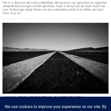
Het is in deze tijd natuurlijk ondenkbaar dat op basis van geruchten en rapporten
verkeerde beslissingen worden genomen, maar in de tijd van de Torah kwam het
voor. De Eeuwige vraagt Mozes om een onderzoekscomité in te stellen, een task
force, zo je wil,…
HA’AZINU: TEGELIJKERTIJD TERUG- EN VOORUITKIJKEN
Nog een paar dagen en dan is de cirkel gesloten en zijn we weer waar we 17
oktober 2020 begonnen: de eerste parasja van het jaar. Het zijn dagen die
tegenstrijdige emoties oproepen: aan de ene kant lezen we over de laatste dagen