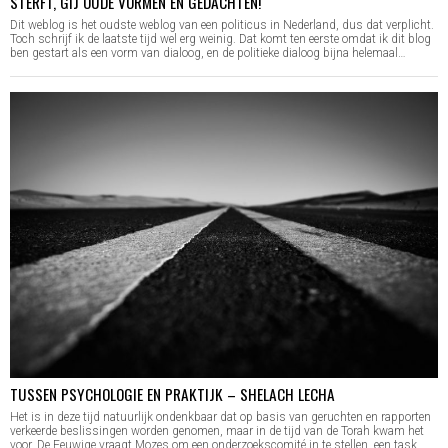
STERFT, GIJ OUDE VORMEN EN GEDACHTEN!
Dit weblog is het oudste weblog van een politicus in Nederland, dus dat verplicht.
Toch schrijf ik de laatste tijd wel erg weinig. Dat komt ten eerste omdat ik dit blog
ben gestart als een vorm van dialoog, en de politieke dialoog bijna helemaal…
TUSSEN PSYCHOLOGIE EN PRAKTIJK – SHELACH LECHA
Het is in deze tijd natuurlijk ondenkbaar dat op basis van geruchten en rapporten
verkeerde beslissingen worden genomen, maar in de tijd van de Torah kwam het
voor. De Eeuwige vraagt Mozes om een onderzoekscomité in te stellen, een task