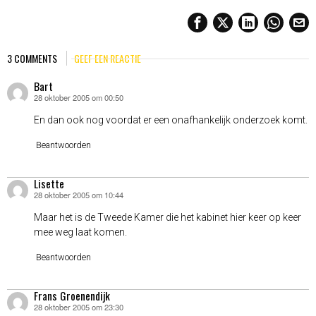
3 COMMENTS
GEEF EEN REACTIE
Bart
28 oktober 2005 om 00:50
schreef:
En dan ook nog voordat er een onafhankelijk onderzoek komt.
Beantwoorden
Lisette
28 oktober 2005 om 10:44
schreef:
Maar het is de Tweede Kamer die het kabinet hier keer op keer
mee weg laat komen.
Beantwoorden
Frans Groenendijk
28 oktober 2005 om 23:30
schreef: