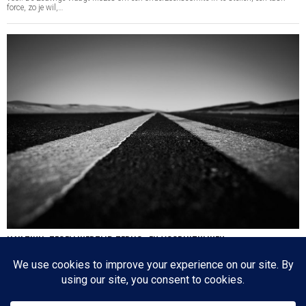
force, zo je wil,…
HA’AZINU: TEGELIJKERTIJD TERUG- EN VOORUITKIJKEN
Nog een paar dagen en dan is de cirkel gesloten en zijn we weer waar we 17
oktober 2020 begonnen: de eerste parasja van het jaar. Het zijn dagen die
tegenstrijdige emoties oproepen: aan de ene kant lezen we over de laatste dagen
van…