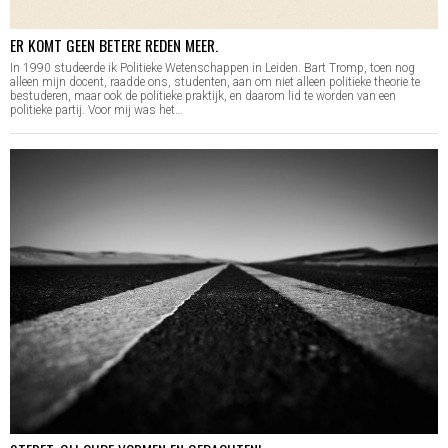
ER KOMT GEEN BETERE REDEN MEER.
In 1990 studeerde ik Politieke Wetenschappen in Leiden. Bart Tromp, toen nog
alleen mijn docent, raadde ons, studenten, aan om niet alleen politieke theorie te
bestuderen, maar ook de politieke praktijk, en daarom lid te worden van een
politieke partij. Voor mij was het…