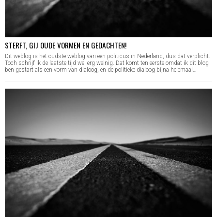
STERFT, GIJ OUDE VORMEN EN GEDACHTEN!
Dit weblog is het oudste weblog van een politicus in Nederland, dus dat verplicht.
Toch schrijf ik de laatste tijd wel erg weinig. Dat komt ten eerste omdat ik dit blog
ben gestart als een vorm van dialoog, en de politieke dialoog bijna helemaal…