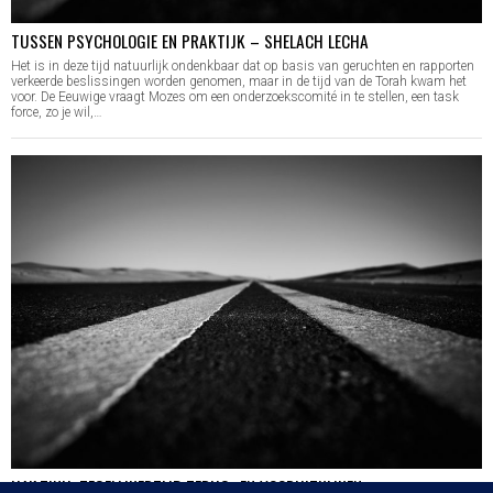
TUSSEN PSYCHOLOGIE EN PRAKTIJK – SHELACH LECHA
Het is in deze tijd natuurlijk ondenkbaar dat op basis van geruchten en rapporten
verkeerde beslissingen worden genomen, maar in de tijd van de Torah kwam het
voor. De Eeuwige vraagt Mozes om een onderzoekscomité in te stellen, een task
force, zo je wil,…
HA’AZINU: TEGELIJKERTIJD TERUG- EN VOORUITKIJKEN