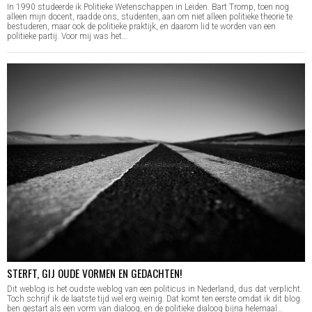
In 1990 studeerde ik Politieke Wetenschappen in Leiden. Bart Tromp, toen nog
alleen mijn docent, raadde ons, studenten, aan om niet alleen politieke theorie te
bestuderen, maar ook de politieke praktijk, en daarom lid te worden van een
politieke partij. Voor mij was het…
STERFT, GIJ OUDE VORMEN EN GEDACHTEN!
Dit weblog is het oudste weblog van een politicus in Nederland, dus dat verplicht.
Toch schrijf ik de laatste tijd wel erg weinig. Dat komt ten eerste omdat ik dit blog
ben gestart als een vorm van dialoog, en de politieke dialoog bijna helemaal…