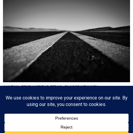
HA’AZINU: TEGELIJKERTIJD TERUG- EN VOORUITKIJKEN
Nog een paar dagen en dan is de cirkel gesloten en zijn we weer waar we 17
oktober 2020 begonnen: de eerste parasja van het jaar. Het zijn dagen die
tegenstrijdige emoties oproepen: aan de ene kant lezen we over de laatste dagen
van…
Since 2003 © All Rights Reserved | Foto's Robbert Baruch tenzij anders vermeld
BOVEN