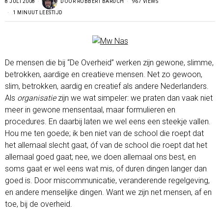
8 JULI 2008
DOOR
ROBBERT BARUCH
967 VIEWS
1 MINUUT LEESTIJD
De mensen die bij “De Overheid” werken zijn gewone, slimme,
betrokken, aardige en creatieve mensen. Net zo gewoon,
slim, betrokken, aardig en creatief als andere Nederlanders.
Als
organisatie
zijn we wat simpeler: we praten dan vaak niet
meer in gewone mensentaal, maar formulieren en
procedures. En daarbij laten we wel eens een steekje vallen.
Hou me ten goede; ik ben niet van de school die roept dat
het allemaal slecht gaat, óf van de school die roept dat het
allemaal goed gaat; nee, we doen allemaal ons best, en
soms gaat er wel eens wat mis, of duren dingen langer dan
goed is. Door miscommunicatie, veranderende regelgeving,
en andere menselijke dingen. Want we zijn net mensen, af en
toe, bij de overheid.