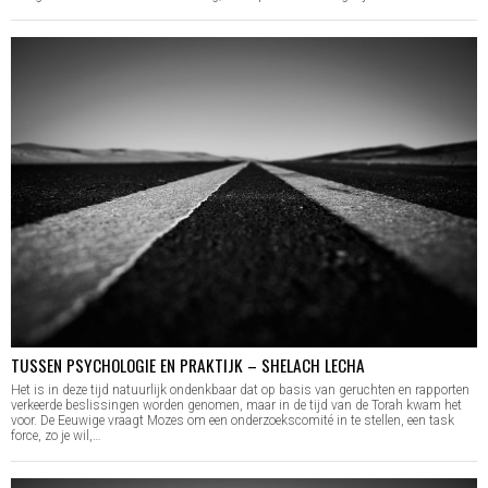
TUSSEN PSYCHOLOGIE EN PRAKTIJK – SHELACH LECHA
Het is in deze tijd natuurlijk ondenkbaar dat op basis van geruchten en rapporten
verkeerde beslissingen worden genomen, maar in de tijd van de Torah kwam het
voor. De Eeuwige vraagt Mozes om een onderzoekscomité in te stellen, een task
force, zo je wil,…