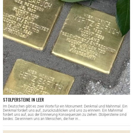
STOLPERSTEINE IN LEER
Im Deutschen gibt es zwei Worte für ein Monument: Denkmal und Mahnmal. Ein
Denkmal fordert uns auf, zurückzublicken und uns zu erinnern. Ein Mahnmal
fordert uns auf, aus der Erinnerung Konsequenzen zu ziehen. Stolpersteine sind
beides. Sie erinnern uns an Menschen, die hier in…