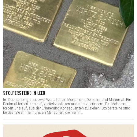
STOLPERSTEINE IN LEER
Im Deutschen gibt es zwei Worte für ein Monument: Denkmal und Mahnmal. Ein
Denkmal fordert uns auf, zurückzublicken und uns zu erinnern. Ein Mahnmal
fordert uns auf, aus der Erinnerung Konsequenzen zu ziehen. Stolpersteine sind
beides. Sie erinnern uns an Menschen, die hier in…