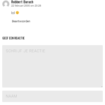
Robbert Baruch
22 februari 2005 om 20:28
schreef:
lol
Beantwoorden
GEEF EEN REACTIE