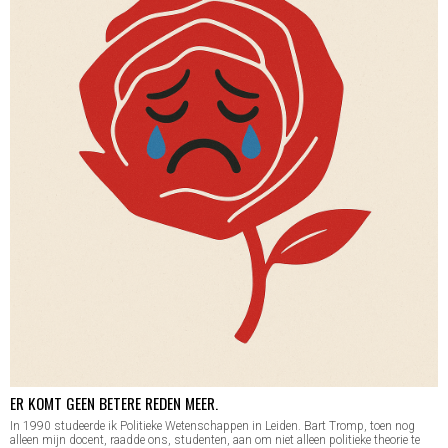
ER KOMT GEEN BETERE REDEN MEER.
In 1990 studeerde ik Politieke Wetenschappen in Leiden. Bart Tromp, toen nog
alleen mijn docent, raadde ons, studenten, aan om niet alleen politieke theorie te