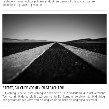
bestuderen, maar ook de politieke praktijk, en daarom lid te worden van een
politieke partij. Voor mij was het…
STERFT, GIJ OUDE VORMEN EN GEDACHTEN!
Dit weblog is het oudste weblog van een politicus in Nederland, dus dat verplicht.
Toch schrijf ik de laatste tijd wel erg weinig. Dat komt ten eerste omdat ik dit blog
ben gestart als een vorm van dialoog, en de politieke dialoog bijna helemaal…