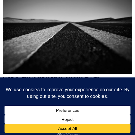
HA’AZINU: TEGELIJKERTIJD TERUG- EN VOORUITKIJKEN
Nog een paar dagen en dan is de cirkel gesloten en zijn we weer waar we 17
oktober 2020 begonnen: de eerste parasja van het jaar. Het zijn dagen die
tegenstrijdige emoties oproepen: aan de ene kant lezen we over de laatste dagen
van…
Since 2003 © All Rights Reserved | Foto's Robbert Baruch tenzij anders vermeld
BOVEN
NIEUWSBRIEF
CONTACT