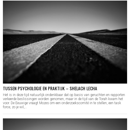
TUSSEN PSYCHOLOGIE EN PRAKTIJK – SHELACH LECHA
Het is in deze tijd natuurlijk ondenkbaar dat op basis van geruchten en rapporten
verkeerde beslissingen worden genomen, maar in de tijd van de Torah kwam het
voor. De Eeuwige vraagt Mozes om een onderzoekscomité in te stellen, een task
force, zo je wil,…