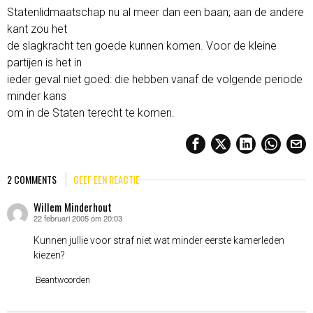
Statenlidmaatschap nu al meer dan een baan; aan de andere
kant zou het
de slagkracht ten goede kunnen komen. Voor de kleine
partijen is het in
ieder geval niet goed: die hebben vanaf de volgende periode
minder kans
om in de Staten terecht te komen.
2 COMMENTS
GEEF EEN REACTIE
Willem Minderhout
22 februari 2005 om 20:03
schreef:
Kunnen jullie voor straf niet wat minder eerste kamerleden
kiezen?
Beantwoorden