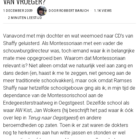
VAN VROEGER?
1 DECEMBER 2009
DOOR
ROBBERT BARUCH
1.1K VIEWS
2 MINUTEN LEESTIJD
Vanavond met mijn dochter en wat weemoed naar CD’s van
Shaffy geluisterd. Als Montessoriaan met een vader die
schouwburgdirecteur was, toch iemand waar ik in belangrijke
mate mee opgegroeid ben. Waarom dat Montessoriaan
relevant is? Niet alleen omdat we natuurlijk veel aan zang en
dans deden (en, haast ik me te zeggen, niet genoeg aan de
meer traditionele schoolvakken), maar ook omdat Ramses
Shaffy naar hetzelfde schoolgebouw ging als ik; in mijn tijd de
dependance van de Montessorischool aan de
Endegeesterstraatweg in Oegstgeest. Dezelfde school als
waar AW Kist, Jan Wolkers (hij beschrijft het pad waar ik óók
over liep in
Terug naar Oegstgeest
) en andere
beroemdheden op zaten. Toen ik er zat waren de dokters
nog te herkennen aan hun witte jassen en stonden er wel