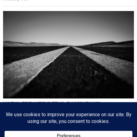
HA’AZINU: TEGELIJKERTIJD TERUG- EN VOORUITKIJKEN
Nog een paar dagen en dan is de cirkel gesloten en zijn we weer waar we 17
oktober 2020 begonnen: de eerste parasja van het jaar. Het zijn dagen die
tegenstrijdige emoties oproepen: aan de ene kant lezen we over de laatste dagen
van…