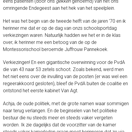
eens patienten (door ons
gekken
genoemd) van het ons
omringende Endegeest aan het hek van het speelplein.
Het was het begin van de tweede helft van de jaren ’70 en ik
herinner me dat er op de dag van onzs schoolsportdag
verkiezingen waren. Natuurlijk hadden we het er in de klas
over; ik herinner me een betoog van de op de
Montessorischool beroemde Juffrouw Pannekoek.
Verkiezingen! En een gigantische overwinning voor de PvdA
die van 43 naar 53 zetels schoot. Zoals bekend, werd men
het niet eens over de invulling van de posten (er was wel een
regeerakkoord gesloten), bleef de PvdA buiten de coalitie en
ontstond het eerste kabinet Van Agt.
Achja, de oude politiek, met de grote namen waar sommigen
naar terug verlangen. En de beginselen van het politieke
bestuur die nu steeds meer en steeds vaker vergeten
worden. Ik zie dagelijks dat de voorzitter van de kamer
steeds vaker kamerleden eraan moet herinneren dat ze via