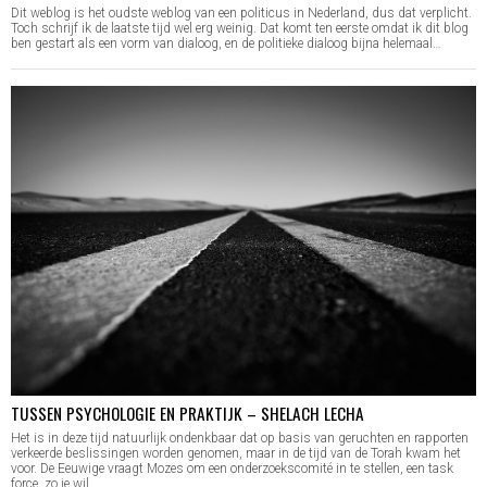
Dit weblog is het oudste weblog van een politicus in Nederland, dus dat verplicht.
Toch schrijf ik de laatste tijd wel erg weinig. Dat komt ten eerste omdat ik dit blog
ben gestart als een vorm van dialoog, en de politieke dialoog bijna helemaal…
TUSSEN PSYCHOLOGIE EN PRAKTIJK – SHELACH LECHA
Het is in deze tijd natuurlijk ondenkbaar dat op basis van geruchten en rapporten
verkeerde beslissingen worden genomen, maar in de tijd van de Torah kwam het
voor. De Eeuwige vraagt Mozes om een onderzoekscomité in te stellen, een task
force, zo je wil,…