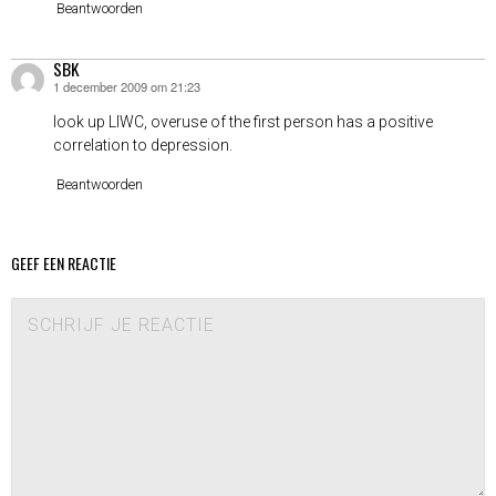
Beantwoorden
SBK
1 december 2009 om 21:23
schreef:
look up LIWC, overuse of the first person has a positive
correlation to depression.
Beantwoorden
GEEF EEN REACTIE