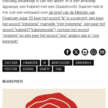
toevallig afhankelijk is van hen alleen: er is een ambtelijk
apparaat, een Kabinet met een Staatshoofd. Daarom heb ik
me ook wel verbaasd over
de brief van de Minister van
Financiën waar 55 keer het woord “ik” in voorkomt, één keer
het woord “ministerie” (namelijk “mijn ministerie”, één keer het
woord “kabinet”(“kabinetsvisie”), nul keer het woord
“regering” en één keer het woord “ons” anders dan in “ons
kenmerk”
.
CULTUUR
FINANCIËN
IK
MONTESSORI
ONDERWIJS
POLITIEK
SCHOOL
SHAFFY
TAAL
RELATED POSTS