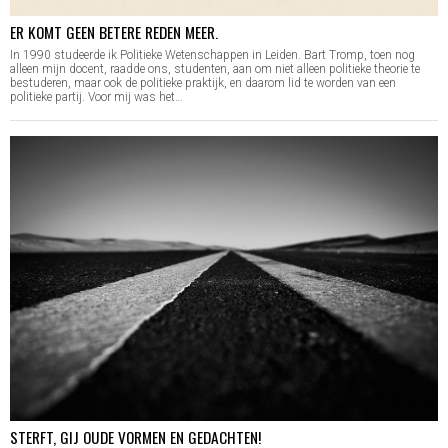
ER KOMT GEEN BETERE REDEN MEER.
In 1990 studeerde ik Politieke Wetenschappen in Leiden. Bart Tromp, toen nog
alleen mijn docent, raadde ons, studenten, aan om niet alleen politieke theorie te
bestuderen, maar ook de politieke praktijk, en daarom lid te worden van een
politieke partij. Voor mij was het…
STERFT, GIJ OUDE VORMEN EN GEDACHTEN!