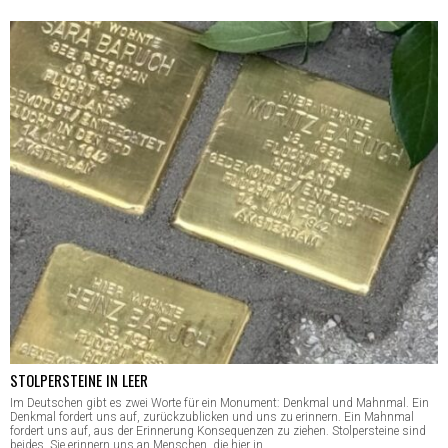
STOLPERSTEINE IN LEER
Im Deutschen gibt es zwei Worte für ein Monument: Denkmal und Mahnmal. Ein
Denkmal fordert uns auf, zurückzublicken und uns zu erinnern. Ein Mahnmal
fordert uns auf, aus der Erinnerung Konsequenzen zu ziehen. Stolpersteine sind
beides. Sie erinnern uns an Menschen, die hier in…