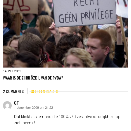
14 MEI 2019
WAAR IS DE ZIHNI ÖZDIL VAN DE PVDA?
2 COMMENTS
GEEF EEN REACTIE
GT
1 december 2009 om 21:22
schreef:
Dat klinkt als iemand die 100% v/d verantwoordelijkheid op
zich neemt!