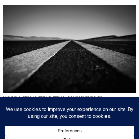
HA’AZINU: TEGELIJKERTIJD TERUG- EN VOORUITKIJKEN
Nog een paar dagen en dan is de cirkel gesloten en zijn we weer waar we 17
oktober 2020 begonnen: de eerste parasja van het jaar. Het zijn dagen die
tegenstrijdige emoties oproepen: aan de ene kant lezen we over de laatste dagen
van…
Since 2003 © All Rights Reserved | Foto's Robbert Baruch tenzij anders vermeld