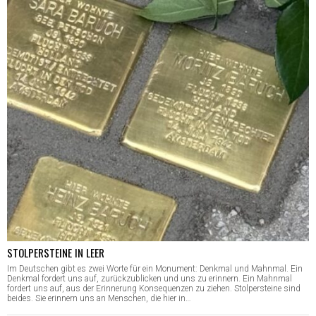
STOLPERSTEINE IN LEER
Im Deutschen gibt es zwei Worte für ein Monument: Denkmal und Mahnmal. Ein
Denkmal fordert uns auf, zurückzublicken und uns zu erinnern. Ein Mahnmal
fordert uns auf, aus der Erinnerung Konsequenzen zu ziehen. Stolpersteine sind
beides. Sie erinnern uns an Menschen, die hier in…