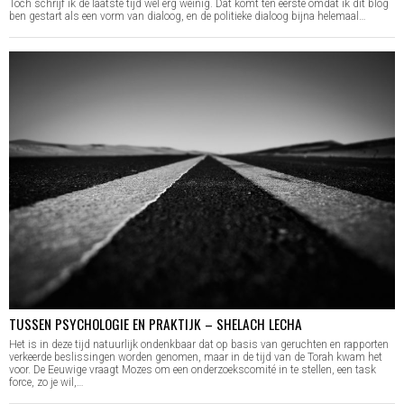
Toch schrijf ik de laatste tijd wel erg weinig. Dat komt ten eerste omdat ik dit blog
ben gestart als een vorm van dialoog, en de politieke dialoog bijna helemaal…
TUSSEN PSYCHOLOGIE EN PRAKTIJK – SHELACH LECHA
Het is in deze tijd natuurlijk ondenkbaar dat op basis van geruchten en rapporten
verkeerde beslissingen worden genomen, maar in de tijd van de Torah kwam het
voor. De Eeuwige vraagt Mozes om een onderzoekscomité in te stellen, een task
force, zo je wil,…