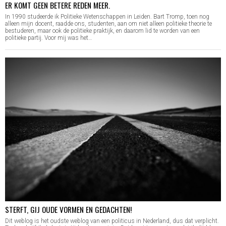
ER KOMT GEEN BETERE REDEN MEER.
In 1990 studeerde ik Politieke Wetenschappen in Leiden. Bart Tromp, toen nog
alleen mijn docent, raadde ons, studenten, aan om niet alleen politieke theorie te
bestuderen, maar ook de politieke praktijk, en daarom lid te worden van een
politieke partij. Voor mij was het…
STERFT, GIJ OUDE VORMEN EN GEDACHTEN!
Dit weblog is het oudste weblog van een politicus in Nederland, dus dat verplicht.