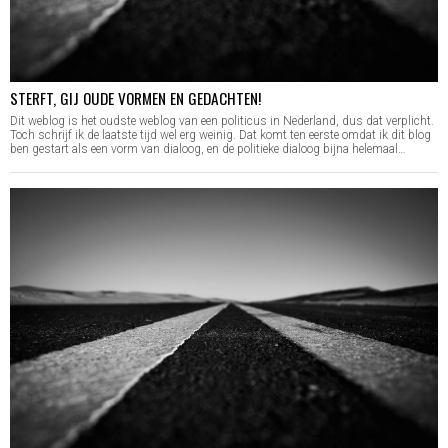
STERFT, GIJ OUDE VORMEN EN GEDACHTEN!
Dit weblog is het oudste weblog van een politicus in Nederland, dus dat verplicht.
Toch schrijf ik de laatste tijd wel erg weinig. Dat komt ten eerste omdat ik dit blog
ben gestart als een vorm van dialoog, en de politieke dialoog bijna helemaal…