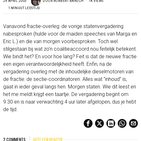
24 APRIL 2003
DOOR
ROBBERT BARUCH
1K VIEWS
1 MINUUT LEESTIJD
Vanavond fractie-overleg: de vorige statenvergadering
nabesproken (hulde voor de maiden speeches van Marga en
Eric L.) en die van morgen voorbesproken. Toch wel
stilgestaan bij wat zo’n coalitieaccoord nou feitelijk betekent.
Wie bindt het? En voor hoe lang? Feit is dat de nieuwe fractie
een eigen verantwoordelijkheid heeft. Enfin, na de
vergadering overleg met de inhoudelijke dieselmotoren van
de fractie: de sectie-coordinatoren. Alles wat “inhoud” is,
gaat in ieder geval langs hen. Morgen staten. Wie dit leest en
het me meldt krijgt een taartje. De vergadering begint om
9.30 en is naar verwachting 4 uur later afgelopen, dus je hebt
de tijd.
2 COMMENTS
GEEF EEN REACTIE