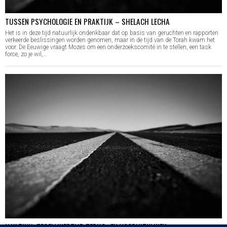
TUSSEN PSYCHOLOGIE EN PRAKTIJK – SHELACH LECHA
Het is in deze tijd natuurlijk ondenkbaar dat op basis van geruchten en rapporten
verkeerde beslissingen worden genomen, maar in de tijd van de Torah kwam het
voor. De Eeuwige vraagt Mozes om een onderzoekscomité in te stellen, een task
force, zo je wil,…
HA’AZINU: TEGELIJKERTIJD TERUG- EN VOORUITKIJKEN