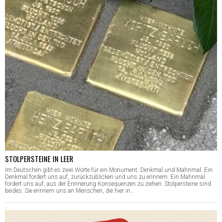
STOLPERSTEINE IN LEER
Im Deutschen gibt es zwei Worte für ein Monument: Denkmal und Mahnmal. Ein
Denkmal fordert uns auf, zurückzublicken und uns zu erinnern. Ein Mahnmal
fordert uns auf, aus der Erinnerung Konsequenzen zu ziehen. Stolpersteine sind
beides. Sie erinnern uns an Menschen, die hier in…