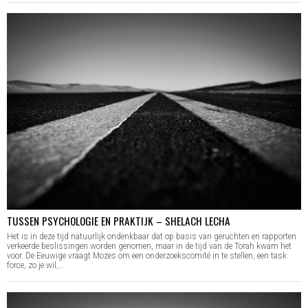
TUSSEN PSYCHOLOGIE EN PRAKTIJK – SHELACH LECHA
Het is in deze tijd natuurlijk ondenkbaar dat op basis van geruchten en rapporten
verkeerde beslissingen worden genomen, maar in de tijd van de Torah kwam het
voor. De Eeuwige vraagt Mozes om een onderzoekscomité in te stellen, een task
force, zo je wil,…