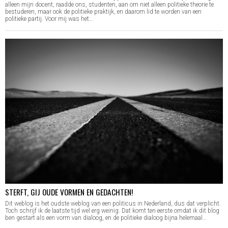
alleen mijn docent, raadde ons, studenten, aan om niet alleen politieke theorie te
bestuderen, maar ook de politieke praktijk, en daarom lid te worden van een
politieke partij. Voor mij was het…
STERFT, GIJ OUDE VORMEN EN GEDACHTEN!
Dit weblog is het oudste weblog van een politicus in Nederland, dus dat verplicht.
Toch schrijf ik de laatste tijd wel erg weinig. Dat komt ten eerste omdat ik dit blog
ben gestart als een vorm van dialoog, en de politieke dialoog bijna helemaal…