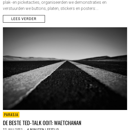
plak- en picketacties, organiseerden we demonstraties en
verstuurden we buttons, platen, stickers en posters:…
LEES VERDER
PARASJA
DE BESTE TED-TALK OOIT: WAETCHANAN
22 JULI 2021
4 MINUTEN LEESTIJD