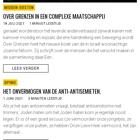
MIDDEN-OOSTEN
OVER GRENZEN IN EEN COMPLEXE MAATSCHAPPIJ
18 JULI 2021
1 MINUUT LEESTIJD
geraakt wordendoor het levende anderverbaasd zijnwat kanen niet
kanover moedig en wijsals die ene handreiking een beweging wordt.
Over Grenzen heet het nieuwe boek van de in Israël woonachtige
Joanne Nihom. Zij schrijft over de mensen die het verschil maken in
de samenleving daar.Een…
LEES VERDER
OPINIE
HET ONVERMOGEN VAN DE ANTI-ANTISEMIETEN.
1 JUNI 2021
3 MINUTEN LEESTIJD
Als je het aan antisemieten vraagt, bestaat antisemitisme niet.
Immers: Joden haten om het Joden haten kom je eigenlijk nooit
tegen. Er is óf een goed excuus (ze vermoorden onze jongetjes, ze
vergiftigen onze putten, ze hebben Onze Lieve Heer vermoord, het zijn
allemaal…