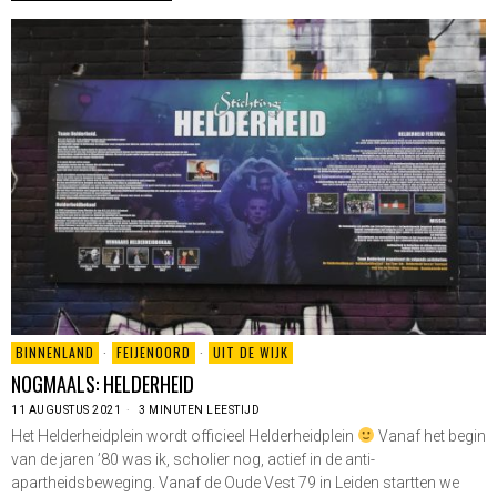
BINNENLAND
·
FEIJENOORD
·
UIT DE WIJK
NOGMAALS: HELDERHEID
11 AUGUSTUS 2021
3 MINUTEN LEESTIJD
Het Helderheidplein wordt officieel Helderheidplein
Vanaf het begin
van de jaren ’80 was ik, scholier nog, actief in de anti-
apartheidsbeweging. Vanaf de Oude Vest 79 in Leiden startten we