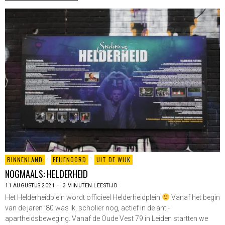
BINNENLAND
·
FEIJENOORD
·
UIT DE WIJK
NOGMAALS: HELDERHEID
11 AUGUSTUS 2021
3 MINUTEN LEESTIJD
Het Helderheidplein wordt officieel Helderheidplein
Vanaf het begin
van de jaren ’80 was ik, scholier nog, actief in de anti-
apartheidsbeweging. Vanaf de Oude Vest 79 in Leiden startten we