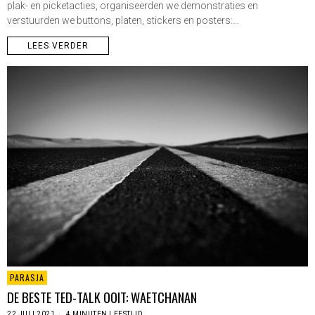
plak- en picketacties, organiseerden we demonstraties en
verstuurden we buttons, platen, stickers en posters:…
LEES VERDER
PARASJA
DE BESTE TED-TALK OOIT: WAETCHANAN
22 JULI 2021
4 MINUTEN LEESTIJD