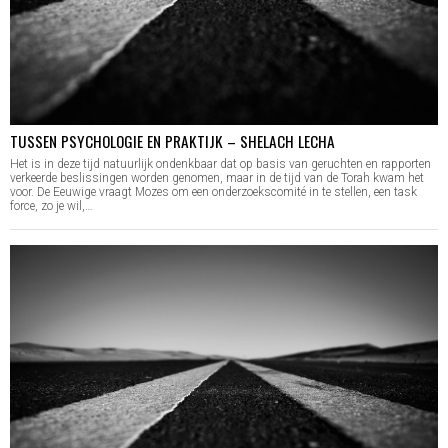
TUSSEN PSYCHOLOGIE EN PRAKTIJK – SHELACH LECHA
Het is in deze tijd natuurlijk ondenkbaar dat op basis van geruchten en rapporten
verkeerde beslissingen worden genomen, maar in de tijd van de Torah kwam het
voor. De Eeuwige vraagt Mozes om een onderzoekscomité in te stellen, een task
force, zo je wil,…