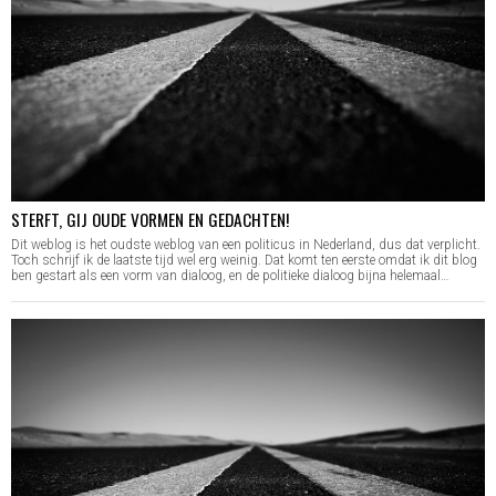
STERFT, GIJ OUDE VORMEN EN GEDACHTEN!
Dit weblog is het oudste weblog van een politicus in Nederland, dus dat verplicht.
Toch schrijf ik de laatste tijd wel erg weinig. Dat komt ten eerste omdat ik dit blog
ben gestart als een vorm van dialoog, en de politieke dialoog bijna helemaal…