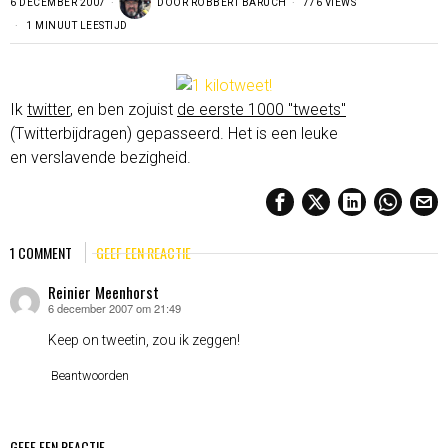
6 DECEMBER 2007
DOOR
ROBBERT BARUCH
776 VIEWS
1 MINUUT LEESTIJD
Ik
twitter
, en ben zojuist
de eerste 1000 "tweets"
(Twitterbijdragen) gepasseerd. Het is een leuke
en verslavende bezigheid.
1 COMMENT
GEEF EEN REACTIE
Reinier Meenhorst
6 december 2007 om 21:49
schreef:
Keep on tweetin, zou ik zeggen!
Beantwoorden
GEEF EEN REACTIE