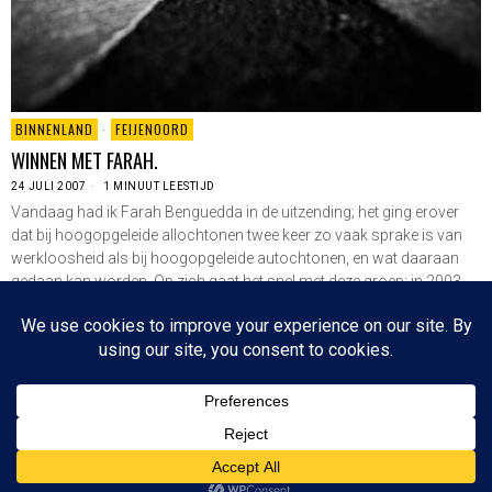
BINNENLAND
·
FEIJENOORD
WINNEN MET FARAH.
24 JULI 2007
1 MINUUT LEESTIJD
Vandaag had ik Farah Benguedda in de uitzending; het ging erover
dat bij hoogopgeleide allochtonen twee keer zo vaak sprake is van
werkloosheid als bij hoogopgeleide autochtonen, en wat daaraan
gedaan kan worden. Op zich gaat het snel met deze groep; in 2003
waren…
LEES VERDER
Since 2003 © All Rights Reserved | Foto's Robbert Baruch tenzij anders vermeld
BOVEN
NIEUWSBRIEF
CONTACT