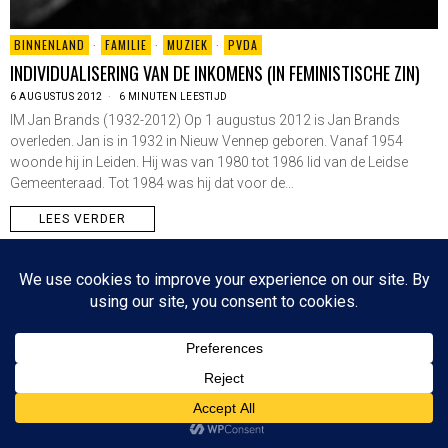
BINNENLAND
·
FAMILIE
·
MUZIEK
·
PVDA
INDIVIDUALISERING VAN DE INKOMENS (IN FEMINISTISCHE ZIN)
6 AUGUSTUS 2012
6 MINUTEN LEESTIJD
IM Jan Brands (1932-2012) Op 1 augustus 2012 is Jan Brands
overleden. Jan is in 1932 in Nieuw Vennep geboren. Vanaf 1954
woonde hij in Leiden. Hij was van 1980 tot 1986 lid van de Leidse
Gemeenteraad. Tot 1984 was hij dat voor de…
LEES VERDER
Since 2003 © All Rights Reserved | Foto's Robbert Baruch tenzij anders vermeld
NIEUWSBRIEF
CONTACT
BOVEN