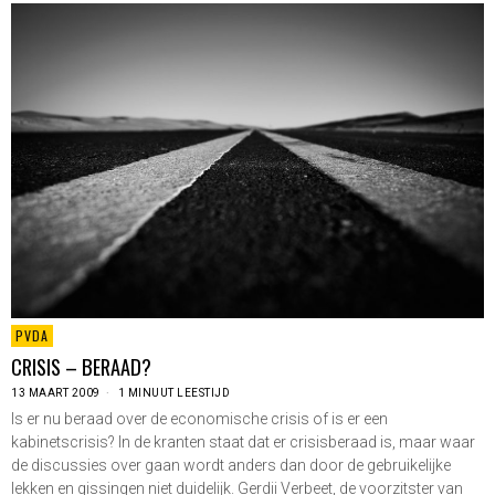
PVDA
CRISIS – BERAAD?
13 MAART 2009
1 MINUUT LEESTIJD
Is er nu beraad over de economische crisis of is er een
kabinetscrisis? In de kranten staat dat er crisisberaad is, maar waar
de discussies over gaan wordt anders dan door de gebruikelijke
lekken en gissingen niet duidelijk. Gerdii Verbeet, de voorzitster van